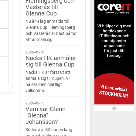
Flemingsberg och
Västerås till
Glenna Cup
Nu är 4 lag anmälda till
Glenna Cup. Flemingsberg
och Västerås är näst på tur
att anmäla sig
2026-05-18
Nacka HK anmäler
sig till Glenna Cup
Nacka HK är först ut att
anmäla sig till cupen. Vi
hälsar dem hjärtligt
välkomna.
2026-05-15
Vem var Glenn
AD
"Glenna"
Johansson?
Södertälje SK har en lång
hockeytradition och har