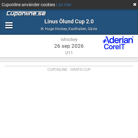
Cuponline använder cookies
Läs mer
Linus Ölund Cup 2.0
Ishockey
Kasthallen,
IK Huge Hockey
,
Kasthallen, Gävle
Gävle
Ishockey
26 sep 2026
U11
CUPONLINE - GRATIS CUP