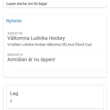
Cupen startar om 50 dagar
Nyheter
Succé Cupen Är Tillbaka Även Hösten 2026
2026-07-30
IK Huge Hockey
Välkomna Ludvika Hockey
hälsar er välkomna till Kasthallen i Gävle
Vi hälsar Ludvika Hockey välkomna till Linus Ölund Cup!
och
Linus Ölund Cup 2.0
2026-05-14
26 september 2026
Anmälan är nu öppen!
.
Information
Tidpunkt
Lördagen den 26 september 2026
(heldag kl 08-18)
Lag
2
Spelplats
Kasthallen, Bomhus Gävle.