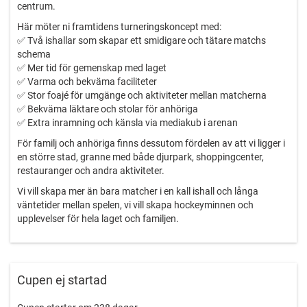
centrum.
Här möter ni framtidens turneringskoncept med:
✅ Två ishallar som skapar ett smidigare och tätare matchs
schema
✅ Mer tid för gemenskap med laget
✅ Varma och bekväma faciliteter
✅ Stor foajé för umgänge och aktiviteter mellan matcherna
✅ Bekväma läktare och stolar för anhöriga
✅ Extra inramning och känsla via mediakub i arenan
För familj och anhöriga finns dessutom fördelen av att vi ligger i
en större stad, granne med både djurpark, shoppingcenter,
restauranger och andra aktiviteter.
Vi vill skapa mer än bara matcher i en kall ishall och långa
väntetider mellan spelen, vi vill skapa hockeyminnen och
upplevelser för hela laget och familjen.
Varmt välkomna till Nordic Lion Trophy!
Cupen ej startad
Nordic Lion – When Experience Matters!
Läs mer och boka via länken nedan: