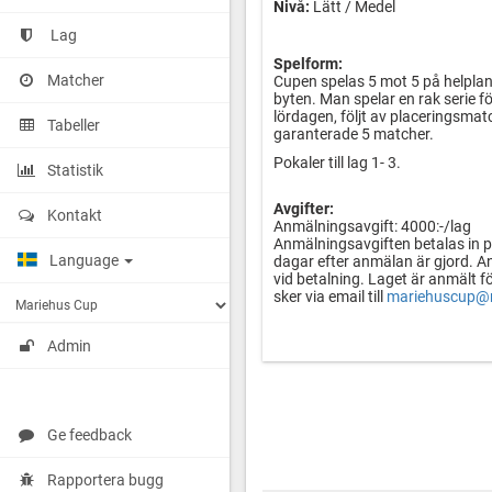
Nivå:
Lätt / Medel
Lag
Spelform:
Matcher
Cupen spelas 5 mot 5 på helplan,
byten. Man spelar en rak serie f
lördagen, följt av placeringsmat
Tabeller
garanterade 5 matcher.
Pokaler till lag 1- 3.
Statistik
Avgifter:
Kontakt
Anmälningsavgift: 4000:-/lag
Anmälningsavgiften betalas in 
Language
dagar efter anmälan är gjord. A
vid betalning. Laget är anmält f
sker via email till
mariehuscup@m
Admin
Deltagaravgift:
975:-/spelare. Vid 17 anmälda sp
ingår 2 ledare. Övriga ledare bet
Deltagaravgiften betalas senast
förening samt U15 vid betalning
Ge feedback
Detta ingår:
Rapportera bugg
Under cupen serveras 2 Lunch, 