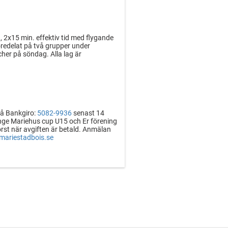
 2x15 min. effektiv tid med flygande
öredelat på två grupper under
cher på söndag. Alla lag är
på Bankgiro:
5082-9936
senast 14
nge Mariehus cup U15 och Er förening
örst när avgiften är betald. Anmälan
ariestadbois.se
elare ingår 3 ledare. Vid färre spelare
alar 400:-.
 3 veckor innan cupstart. Ange Er
.
2 Mellanmål och 1 Middag.