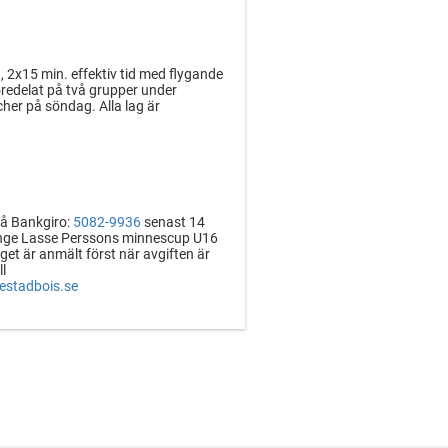
 2x15 min. effektiv tid med flygande
öredelat på två grupper under
cher på söndag. Alla lag är
på Bankgiro:
5082-9936
senast 14
Ange Lasse Perssons minnescup U16
get är anmält först när avgiften är
ll
stadbois.se
elare ingår 3 ledare. Vid färre spelare
alar 400:-.
 3 veckor innan cupstart. Ange Er
.