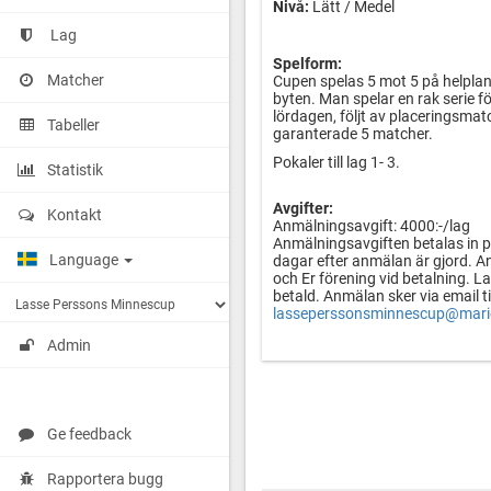
Nivå:
Lätt / Medel
Lag
Spelform:
Matcher
Cupen spelas 5 mot 5 på helplan,
byten. Man spelar en rak serie f
lördagen, följt av placeringsmat
Tabeller
garanterade 5 matcher.
Pokaler till lag 1- 3.
Statistik
Avgifter:
Kontakt
Anmälningsavgift: 4000:-/lag
Anmälningsavgiften betalas in 
Language
dagar efter anmälan är gjord. 
och Er förening vid betalning. La
betald. Anmälan sker via email ti
lasseperssonsminnescup@marie
Admin
Deltagaravgift:
975:-/spelare. Vid 17 anmälda sp
ingår 2 ledare. Övriga ledare bet
Deltagaravgiften betalas senast
Ge feedback
förening samt U14 vid betalning
Rapportera bugg
Detta ingår: