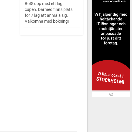
BoIS upp med ett lag i
cupen. Därmed finns plats
för 7 lag att anmäla sig.
Välkomna med bokning!
AD