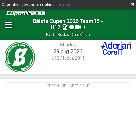
Cuponline använder cookies
Läs mer
Bålsta Cupen 2026 Team15 -
U12 🏆 🟢⚫⚪
Ishockey
Bålsta
Bålsta Hockey Club
,
Bålsta
Ishockey
29 aug 2026
U12 / födda 2015
CUPONLINE - GRATIS CUP