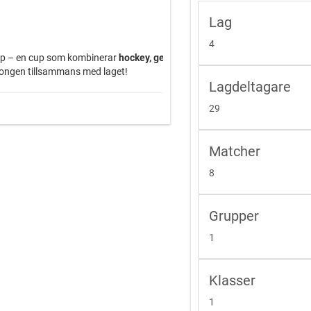
Lag
4
up – en cup som kombinerar
hockey, gemenskap och en unik upplevelse
äsongen tillsammans med laget!
Lagdeltagare
29
Matcher
8
Grupper
1
Klasser
1