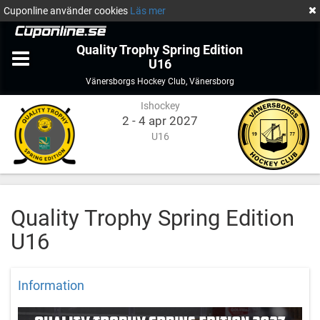
Cuponline använder cookies
Läs mer
Quality Trophy Spring Edition
U16
Ishockey
Vänersborg
Vänersborgs Hockey Club
,
Vänersborg
Ishockey
2 - 4 apr 2027
U16
Quality Trophy Spring Edition
U16
Information