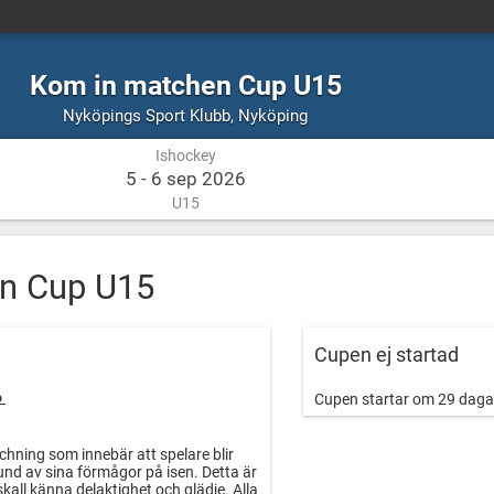
Kom in matchen Cup U15
Ishockey
Nyköping
Nyköpings Sport Klubb
,
Nyköping
Ishockey
5 - 6 sep 2026
U15
n Cup U15
Cupen ej startad
6
Cupen startar om 29 daga
chning som innebär att spelare blir
und av sina förmågor på isen. Detta är
skall känna delaktighet och glädje. Alla