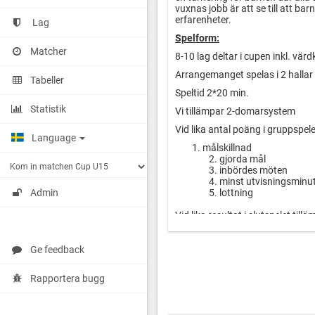
vuxnas jobb är att se till att ba
erfarenheter.
Lag
Spelform:
Matcher
8-10 lag deltar i cupen inkl. vär
Arrangemanget spelas i 2 hallar s
Tabeller
Speltid 2*20 min.
Statistik
Vi tillämpar 2-domarsystem
Vid lika antal poäng i gruppspele
Language
1. målskillnad
2. gjorda mål
3. inbördes möten
4. minst utvisningsminu
5. lottning
Admin
Vid lika resultat i slutspelet ti
death spelas med 3 utespelare +
lika blir det straffläggning. 3 s
skyttar. Är resultatet fortfarand
Ge feedback
valfri skytt vid varje straff. Lot
straffläggning börjar. Sedan föl
Rapportera bugg
Spolning sker inför alla matcher.
Dispenser: Ordinarie dispenser s