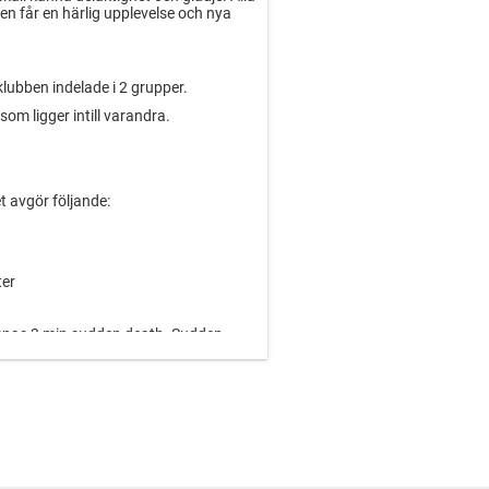
rnen får en härlig upplevelse och nya
dklubben indelade i 2 grupper.
om ligger intill varandra.
t avgör följande:
ter
llämpas 3 min sudden death. Sudden
 målvakt. Är resultatet fortfarande
traffar per lag i grundomgång med olika
e lika tillämpas sudden straffar med
tning om vilket lag som börjar sker innan
js den ordningen hela tiden.
om spelare har tidigare under