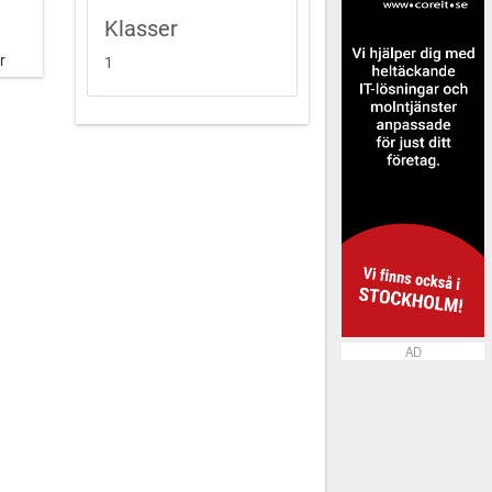
Klasser
r
1
AD