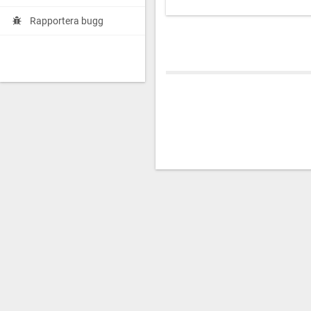
Rapportera bugg
Anmälningsavgift:
2000kr/lag. 
ledare.
Betalning till:
BG 313–6777 Märk
deltagande lags namn.
Meddelas vid anmälan:
· Cupnamn
· Förening samt lagnamn
· Antal spelare och ledare
· Kontaktperson inklusive kontak
· Tröjfärg hemma/borta
· Eventuella allergier
Vi ser fram emot en rolig dag 
med er!
Sista anmälningsdag 31/8-202
Med vänliga hälsningar,
Sundsvall Hockey