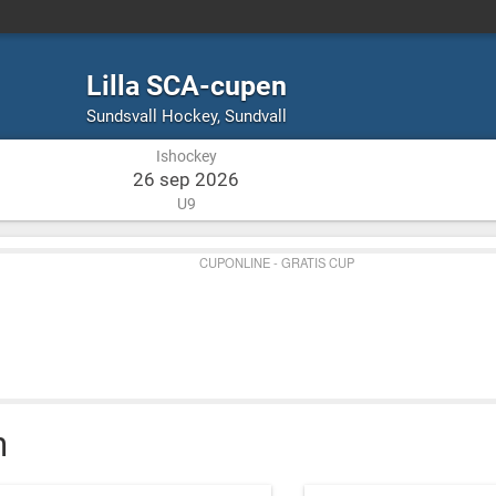
Lilla SCA-cupen
Ishockey
Sundvall
Sundsvall Hockey
,
Sundvall
Ishockey
26 sep 2026
U9
CUPONLINE - GRATIS CUP
n