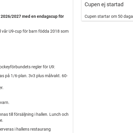
Cupen ej startad
n 2026/2027 med en endagscup för
Cupen startar om 50 daga
 till vår U9-cup för barn födda 2018 som
ockeyförbundets regler för U9:
s på 1/6-plan. 3v3 plus målvakt. 60-
er.
kvarn.
as till försäljning i hallen. Lunch och
re.
erveras i hallens restaurang