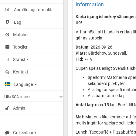
Information
Anmälningsformulär
Kicka igång ishockey säsonge
Lag
U9!
Vi har nöjet att bjuda in ert lag
Matcher
går av stapeln:
Tabeller
Datum:
2026-09-26
Plats:
Gärdehov, Sundsvall.
Tid:
7-19
Statistik
Cupen spelas enligt Svenska Ish
Kontakt
Spelform: Matcherna spela
sekunders pip-byten.
Language
Alla lag får spela 5 match
Alla barn får medalj
Antal lag:
max 15 lag. Först till 
Admin
Mat:
Mat och fika kommer att finn
mellis ingår för spelare och leda
Lunch: Tacobuffé + Pizzabuffé s
Ge feedback