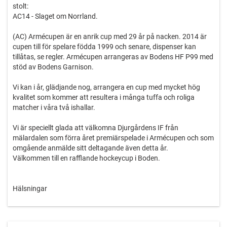
stolt:
AC14 - Slaget om Norrland.
(AC) Armécupen är en anrik cup med 29 år på nacken. 2014 är
cupen till för spelare födda 1999 och senare, dispenser kan
tillåtas, se regler. Armécupen arrangeras av Bodens HF P99 med
stöd av Bodens Garnison.
Vi kan i år, glädjande nog, arrangera en cup med mycket hög
kvalitet som kommer att resultera i många tuffa och roliga
matcher i våra två ishallar.
Vi är speciellt glada att välkomna Djurgårdens IF från
mälardalen som förra året premiärspelade i Armécupen och som
omgående anmälde sitt deltagande även detta år.
Välkommen till en rafflande hockeycup i Boden.
Hälsningar
Mats Isaksson
Cupgeneral AC14