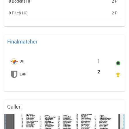
8
Bodens HF
2 P
9
Piteå HC
2 P
Finalmatcher
Djurgårdens IF vs Luleå
1
DIF
2
LHF
Galleri