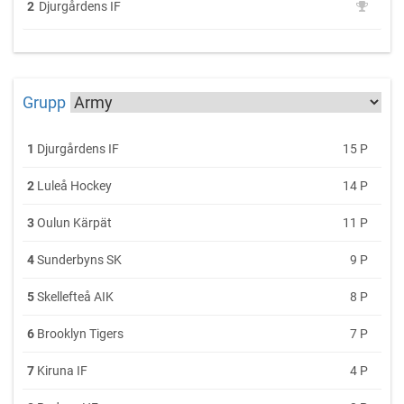
2
Djurgårdens IF
Grupp
1
Djurgårdens IF
15 P
2
Luleå Hockey
14 P
3
Oulun Kärpät
11 P
4
Sunderbyns SK
9 P
5
Skellefteå AIK
8 P
6
Brooklyn Tigers
7 P
7
Kiruna IF
4 P