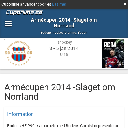
Cuponline använder cookies
Läs mer
Armécupen 2014 -Slaget om
Norrland
Ishockey
Boden
Bodens hockeyförening
,
Boden
Ishockey
3 - 5 jan 2014
U 15
Armécupen 2014 -Slaget om
Norrland
Information
Bodens HF P99 i samarbete med Bodens Garnision presenterar