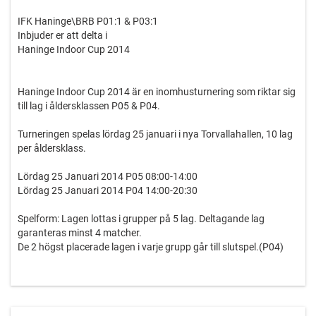
IFK Haninge\BRB P01:1 & P03:1
Inbjuder er att delta i
Haninge Indoor Cup 2014
Haninge Indoor Cup 2014 är en inomhusturnering som riktar sig
till lag i åldersklassen P05 & P04.
Turneringen spelas lördag 25 januari i nya Torvallahallen, 10 lag
per åldersklass.
Lördag 25 Januari 2014 P05 08:00-14:00
Lördag 25 Januari 2014 P04 14:00-20:30
Spelform: Lagen lottas i grupper på 5 lag. Deltagande lag
garanteras minst 4 matcher.
De 2 högst placerade lagen i varje grupp går till slutspel.(P04)
Regler: Five-a-side enligt Stff’s regler.
Ev. regeltillägg meddelas i god tid före turneringsstart.