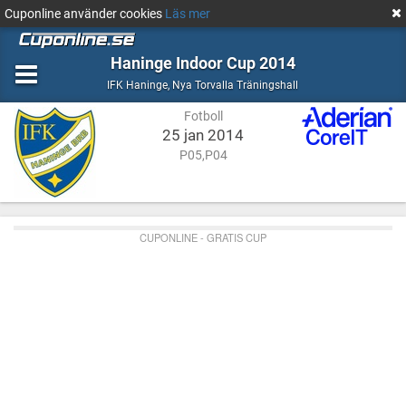
Cuponline använder cookies
Läs mer
Haninge Indoor Cup 2014
Fotboll
Nya
IFK Haninge
,
Nya Torvalla Träningshall
Torvalla
Fotboll
Träningshall
25 jan 2014
P05,P04
CUPONLINE - GRATIS CUP