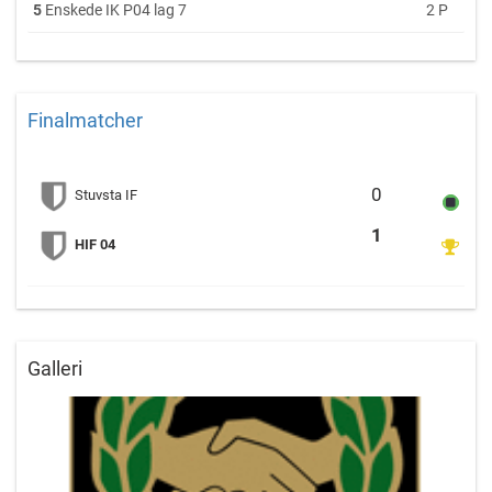
5
Enskede IK P04 lag 7
2 P
Finalmatcher
Stuvsta IF-Chelsea vs 
0
Stuvsta IF
1
HIF 04
Galleri