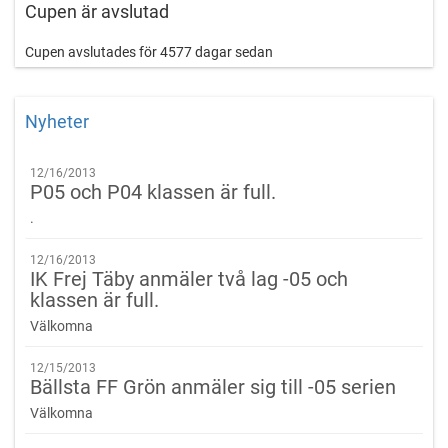
Priser: Pokal till 1:an & 2:an i(P04) åldersklass
Cupen är avslutad
Pris till bästa spelare i finalmatchen (P04)
För P 05 inga slutsegrare, men diplom till 13 spelare i alla lag.
Cupen avslutades för 4577 dagar sedan
Speltid: 1x13 min
Final (P04) 1x20 min
Nyheter
Domare: Samtliga klasser använder sig av förbundet utbildade
domare.
12/16/2013
P05 och P04 klassen är full.
Anmälan: Görs via mail till
.
krzysztofkolarczyk@msn.com (P04)
nicklas.steen@ifkhaninge.se (P05)
12/16/2013
IK Frej Täby anmäler två lag -05 och
Vid anmälan ange lagnamn, åldersklass, tröjfärg. Sista
klassen är full.
anmälningsdag 15 Januari
Välkomna
Anmälningsavgiften på 950 kr betalas till Handelsbanken 6191–
553652532.
12/15/2013
Bällsta FF Grön anmäler sig till -05 serien
Märk inbetalning med Haninge Indoor Cup 2014 lagnamn samt
Välkomna
åldersklass. Sista betalningsdag 2014-01-15