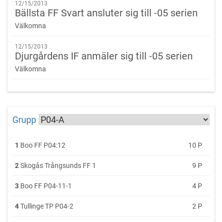
12/15/2013
OBS! Anmälan är definitiv då betalning bokförts hos oss.
Bällsta FF Svart ansluter sig till -05 serien
Välkomna
Servering: Cafeteria & Grill/matförsäljning finns i hallen.
12/15/2013
Djurgårdens IF anmäler sig till -05 serien
Kontaktperson och cupansvarig:
nicklas.steen@ifkhaninge.se
Välkomna
Grupp
1
Boo FF P04:12
10 P
2
Skogås Trångsunds FF 1
9 P
3
Boo FF P04-11-1
4 P
4
Tullinge TP P04-2
2 P