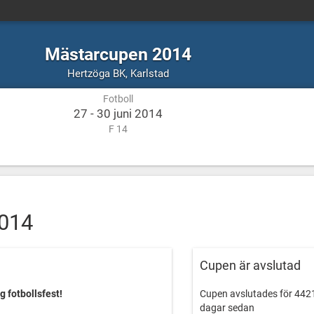
Mästarcupen 2014
Fotboll
Karlstad
Hertzöga BK
,
Karlstad
Fotboll
27 - 30 juni 2014
F 14
014
Cupen är avslutad
g fotbollsfest!
Cupen avslutades för 442
dagar sedan