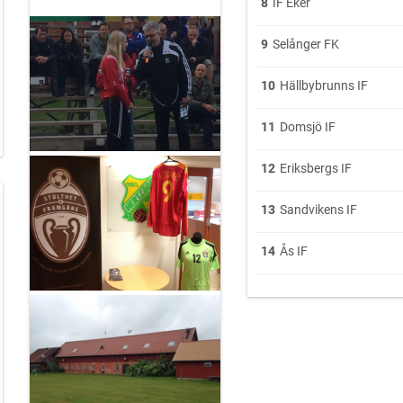
8
IF Eker
9
Selånger FK
ejerna som får all vår
10
Hällbybrunns IF
11
Domsjö IF
TZÖGA BK
12
Eriksbergs IF
13
Sandvikens IF
14
Ås IF