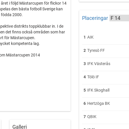
året i följd Mästarcupen för flickor 14
spelas den bästa fotboll Sverige kan
r födda 2000.
Placeringar
pektive distrikts toppklubbar in. I de
,men det finns också områden som har
1
AIK
art för Mästarcupen.
 mycket kompetenta lag.
2
Tyresö FF
p om Mästarcupen 2014
3
IFK Västerås
4
Tölö IF
5
IFK Skoghall
6
Hertzöga BK
7
QBIK
Galleri