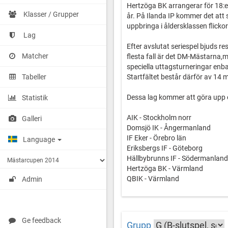
Hertzöga BK arrangerar för 18:e 
Klasser / Grupper
år. På Ilanda IP kommer det att 
uppbringa i åldersklassen flicko
Lag
Efter avslutat seriespel bjuds res
Matcher
flesta fall är det DM-Mästarna
speciella uttagsturneringar enb
Tabeller
Startfältet består därför av 14
Dessa lag kommer att göra up
Statistik
AIK - Stockholm norr
Galleri
Domsjö IK - Ångermanland
IF Eker - Örebro län
Language
Eriksbergs IF - Göteborg
Hällbybrunns IF - Södermanland
Hertzöga BK - Värmland
QBIK - Värmland
Admin
Sandvikens IF - Gästrikland
Selånger FK - Medelpad
IFK Skoghall - Värmland
Tyresö FF - Stockholm syd
Ge feedback
Grupp