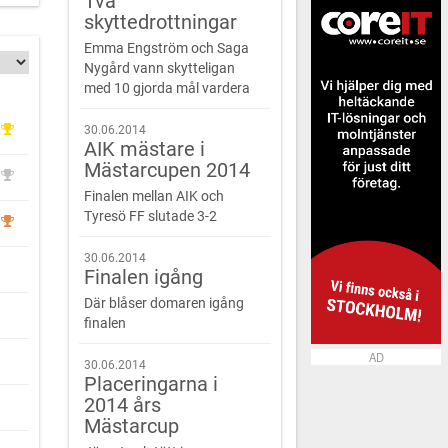
Två
skyttedrottningar
Emma Engström och Saga
Nygård vann skytteligan
med 10 gjorda mål vardera
30.06.2014
AIK mästare i
Mästarcupen 2014
Finalen mellan AIK och
Tyresö FF slutade 3-2
30.06.2014
Finalen igång
Där blåser domaren igång
finalen
AD
30.06.2014
Placeringarna i
2014 års
Mästarcup