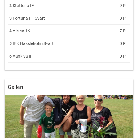
2
Stattena IF
9 P
3
Fortuna FF Svart
8 P
4
Vikens IK
7 P
5
IFK Hässleholm Svart
0 P
6
Vankiva IF
0 P
Galleri