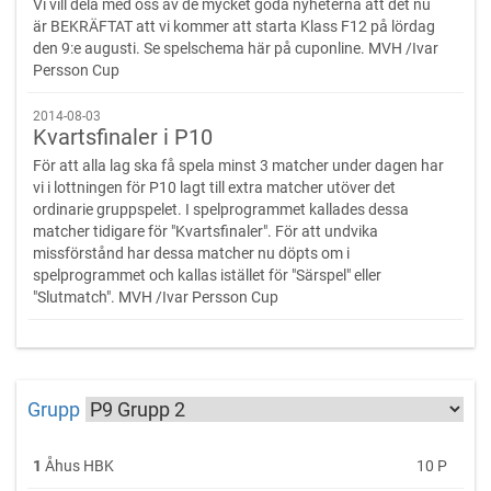
Vi vill dela med oss av de mycket goda nyheterna att det nu
är BEKRÄFTAT att vi kommer att starta Klass F12 på lördag
den 9:e augusti. Se spelschema här på cuponline. MVH /Ivar
Persson Cup
2014-08-03
Kvartsfinaler i P10
För att alla lag ska få spela minst 3 matcher under dagen har
vi i lottningen för P10 lagt till extra matcher utöver det
ordinarie gruppspelet. I spelprogrammet kallades dessa
matcher tidigare för "Kvartsfinaler". För att undvika
missförstånd har dessa matcher nu döpts om i
spelprogrammet och kallas istället för "Särspel" eller
"Slutmatch". MVH /Ivar Persson Cup
Grupp
1
Åhus HBK
10 P