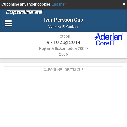
Cuponline använder cookies
Läs mer
Ivar Persson Cup
Fotboll
Vankiva
Vankiva IF
,
Vankiva
Fotboll
9 - 10 aug 2014
Pojkar & flickor födda 2002-
2006
CUPONLINE - GRATIS CUP