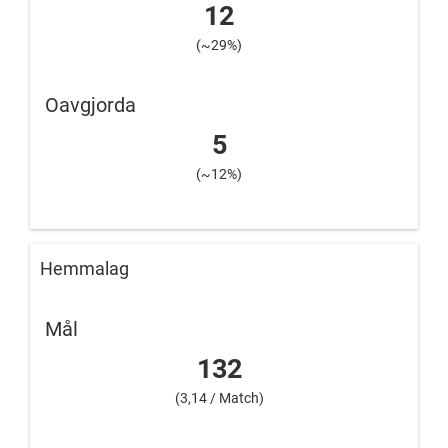
12
(~29%)
Oavgjorda
5
(~12%)
Hemmalag
Mål
132
(3,14 / Match)