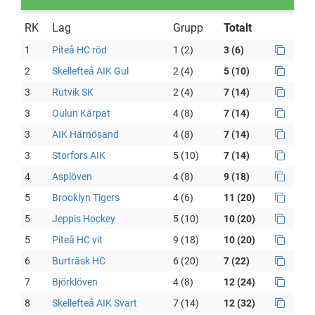
RK
Lag
Grupp
Totalt
1
Piteå HC röd
1 (2)
3 (6)
2
Skellefteå AIK Gul
2 (4)
5 (10)
3
Rutvik SK
2 (4)
7 (14)
3
Oulun Kärpät
4 (8)
7 (14)
3
AIK Härnösand
4 (8)
7 (14)
3
Storfors AIK
5 (10)
7 (14)
4
Asplöven
4 (8)
9 (18)
5
Brooklyn Tigers
4 (6)
11 (20)
5
Jeppis Hockey
5 (10)
10 (20)
5
Piteå HC vit
9 (18)
10 (20)
6
Burträsk HC
6 (20)
7 (22)
7
Björklöven
4 (8)
12 (24)
8
Skellefteå AIK Svart
7 (14)
12 (32)