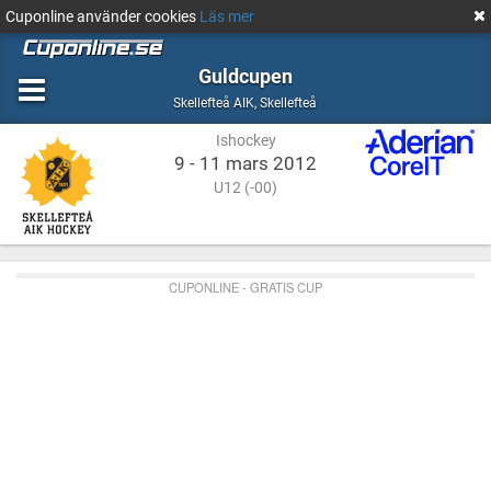
Cuponline använder cookies
Läs mer
Guldcupen
Ishockey
Skellefteå
Skellefteå AIK
,
Skellefteå
Ishockey
9 - 11 mars 2012
U12 (-00)
CUPONLINE - GRATIS CUP