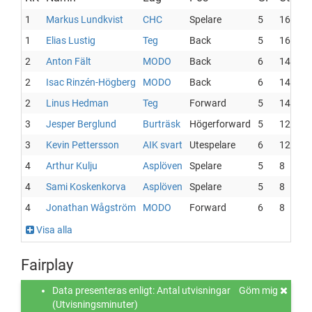
1
Markus Lundkvist
CHC
Spelare
5
16
1
Elias Lustig
Teg
Back
5
16
2
Anton Fält
MODO
Back
6
14
2
Isac Rinzén-Högberg
MODO
Back
6
14
2
Linus Hedman
Teg
Forward
5
14
3
Jesper Berglund
Burträsk
Högerforward
5
12
3
Kevin Pettersson
AIK svart
Utespelare
6
12
4
Arthur Kulju
Asplöven
Spelare
5
8
4
Sami Koskenkorva
Asplöven
Spelare
5
8
4
Jonathan Wågström
MODO
Forward
6
8
Visa alla
Fairplay
Data presenteras enligt: Antal utvisningar
Göm mig
(Utvisningsminuter)