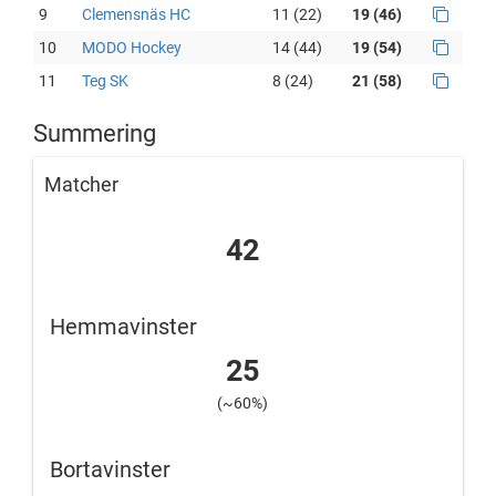
9
Clemensnäs HC
11 (22)
19 (46)
10
MODO Hockey
14 (44)
19 (54)
11
Teg SK
8 (24)
21 (58)
Summering
Matcher
42
Hemmavinster
25
(~60%)
Bortavinster