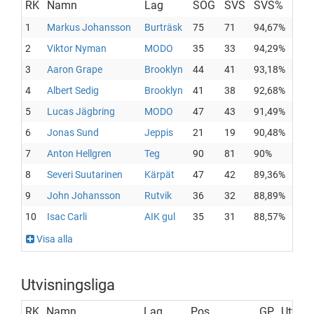
RK
Namn
Lag
SOG
SVS
SVS%
1
Markus Johansson
Burträsk
75
71
94,67%
2
Viktor Nyman
MODO
35
33
94,29%
3
Aaron Grape
Brooklyn
44
41
93,18%
4
Albert Sedig
Brooklyn
41
38
92,68%
5
Lucas Jägbring
MODO
47
43
91,49%
6
Jonas Sund
Jeppis
21
19
90,48%
7
Anton Hellgren
Teg
90
81
90%
8
Severi Suutarinen
Kärpät
47
42
89,36%
9
John Johansson
Rutvik
36
32
88,89%
10
Isac Carli
AIK gul
35
31
88,57%
Visa alla
Utvisningsliga
RK
Namn
Lag
Pos
GP
Utv.mi