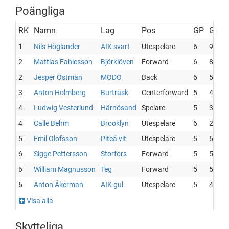
Poängliga
RK
Namn
Lag
Pos
GP
G
A
1
Nils Höglander
AIK svart
Utespelare
6
9
2
2
Mattias Fahlesson
Björklöven
Forward
6
8
2
2
Jesper Östman
MODO
Back
6
5
5
3
Anton Holmberg
Burträsk
Centerforward
5
4
5
4
Ludwig Vesterlund
Härnösand
Spelare
5
3
5
4
Calle Behm
Brooklyn
Utespelare
6
2
6
5
Emil Olofsson
Piteå vit
Utespelare
5
6
1
6
Sigge Pettersson
Storfors
Forward
5
5
1
6
William Magnusson
Teg
Forward
5
5
1
6
Anton Åkerman
AIK gul
Utespelare
5
4
2
Visa alla
Skytteliga