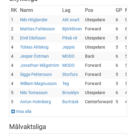
RK
Namn
Lag
Pos
GP
Mål
1
Nils Höglander
AIK svart
Utespelare
6
9
2
Mattias Fahlesson
Björklöven
Forward
6
8
3
Emil Olofsson
Piteå vit
Utespelare
5
6
4
Tobias Ahlskog
Jeppis
Utespelare
5
5
4
Jesper Östman
MODO
Back
6
5
4
Jonathan Wågström
MODO
Forward
6
5
4
Sigge Pettersson
Storfors
Forward
5
5
4
William Magnusson
Teg
Forward
5
5
5
Nils Tomasson
Brooklyn
Utespelare
6
4
5
Anton Holmberg
Burträsk
Centerforward
5
4
Visa alla
Målvaktsliga