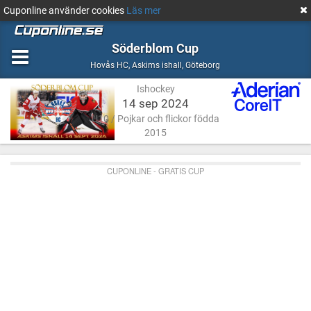
Cuponline använder cookies
Läs mer
Söderblom Cup
Ishockey
Askims
Hovås HC
,
Askims ishall, Göteborg
ishall,
Ishockey
Göteborg
14 sep 2024
U10 / Pojkar och flickor födda
2015
CUPONLINE - GRATIS CUP