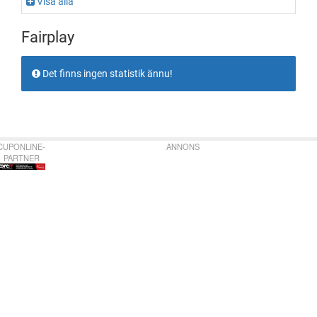
Visa alla
Fairplay
Det finns ingen statistik ännu!
CUPONLINE-
ANNONS
PARTNER