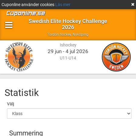
Cuponline använder cookies
Läs mer
Swedish Elite Hockey Challenge
2026
Ishockey
Nyköping
Tordön hockey
,
Nyköping
Ishockey
29 jun - 4 jul 2026
U11-U14
Statistik
Välj
Summering