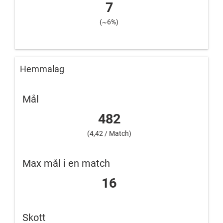
7
(~6%)
Hemmalag
Mål
482
(4,42 / Match)
Max mål i en match
16
Skott