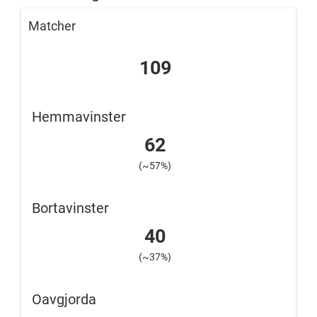
Matcher
109
Hemmavinster
62
(~57%)
Bortavinster
40
(~37%)
Oavgjorda