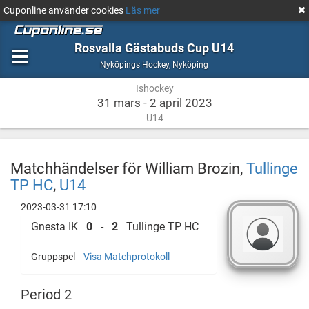
Cuponline använder cookies
Läs mer
Rosvalla Gästabuds Cup U14
Ishockey
Nyköping
Nyköpings Hockey
,
Nyköping
Ishockey
31 mars - 2 april 2023
U14
Matchhändelser för William Brozin,
Tullinge
TP HC
,
U14
2023-03-31 17:10
Gnesta IK
0
-
2
Tullinge TP HC
Gruppspel
Visa Matchprotokoll
Period 2