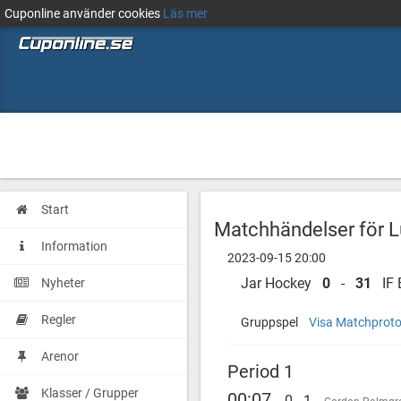
Cuponline använder cookies
Läs mer
Start
Matchhändelser för 
Information
2023-09-15 20:00
Jar Hockey
0
-
31
IF 
Nyheter
Regler
Gruppspel
Visa Matchproto
Arenor
Period 1
Klasser / Grupper
00:07
0 - 1