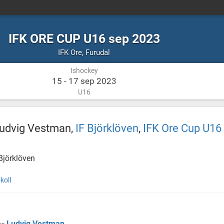
IFK ORE CUP U16 sep 2023
Ishockey
Furudal
IFK Ore
,
Furudal
Ishockey
15 - 17 sep 2023
U16
Ludvig Vestman,
IF Björklöven
,
IFK Ore Cup U16
Björklöven
koll
Ludvig Vestman