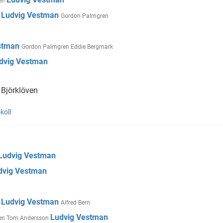
en
Ludvig Vestman
n
Gordon Palmgren
estman
Gordon Palmgren
Eddie Bergmark
dvig Vestman
Björklöven
koll
Ludvig Vestman
dvig Vestman
Ludvig Vestman
n
Alfred Bern
Ludvig Vestman
en
Tom Andersson