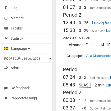
Gordon Palmgr
04:07
0 - 3
Lag
Tom Andersso
Period 2
Matcher
12:40
0 - 26
Ludvig V
Tabeller
15:30
0 - 29
Lu
Alwin Jarl
2023-09-16 12:30
Statistik
Leksands IF
1
-
14
IF 
Language
Gruppspel
Visa Matchproto
Admin
Period 1
07:34
0 - 2
Emil Renström
08:43
SLASH
2 min
Lu
Ge feedback
Period 2
Rapportera bugg
00:38
1 - 7
Tom Andersso
03:37
1 - 8
Gordon Palmgr