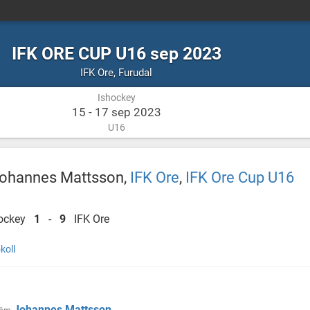
IFK ORE CUP U16 sep 2023
Ishockey
Furudal
IFK Ore
,
Furudal
Ishockey
15 - 17 sep 2023
U16
Johannes Mattsson,
IFK Ore
,
IFK Ore Cup U16
Hockey
1
-
9
IFK Ore
koll
Johannes Mattsson