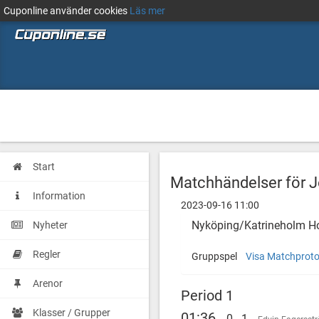
Cuponline använder cookies
Läs mer
Start
Matchhändelser för 
Information
2023-09-16 11:00
Nyköping/Katrineholm 
Nyheter
Regler
Gruppspel
Visa Matchproto
Arenor
Period 1
Klasser / Grupper
01:36
0 - 1