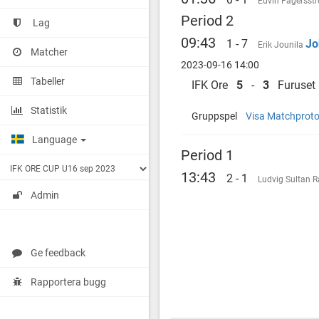
Edvin Fagerss
Period 2
Lag
09:43
1 - 7
Jo
Erik Jounila
Matcher
2023-09-16 14:00
Tabeller
IFK Ore
5
-
3
Furuset 
Statistik
Gruppspel
Visa Matchproto
Language
Period 1
13:43
2 - 1
Ludvig Sultan
R
Admin
Ge feedback
Rapportera bugg