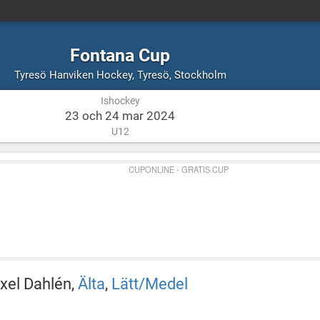
Fontana Cup
Ishockey
Tyresö,
Tyresö Hanviken Hockey
,
Tyresö, Stockholm
Stockholm
Ishockey
23 och 24 mar 2024
U12
CUPONLINE - GRATIS CUP
xel Dahlén,
Älta
,
Lätt/Medel