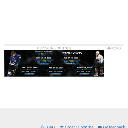
CUPONLINE-PARTNER
ANNONS
Dark
Order Cuponline
Ge feedback