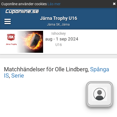
Cuponline använder cookies
Läs mer
Järna Trophy U16
Ishockey
Järna
Järna SK
,
Järna
Ishockey
31 aug - 1 sep 2024
U16
Matchhändelser för Olle Lindberg,
Spånga
IS
,
Serie