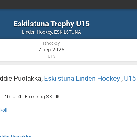
Eskilstuna Trophy U15
Ishockey
ESKILSTUNA
Linden Hockey
,
ESKILSTUNA
Ishockey
7 sep 2025
U15
ddie Puolakka,
Eskilstuna Linden Hockey
,
U15
ey
10
-
0
Enköping SK HK
koll
ddie Puolakka