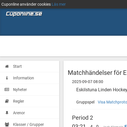
Cuponline använder cookies
Läs mer
Start
Matchhändelser för E
Information
2025-09-07 08:00
Eskilstuna Linden Hock
Nyheter
Regler
Gruppspel
Visa Matchproto
Arenor
Period 2
Klasser / Grupper
03:21
4 - 0
E