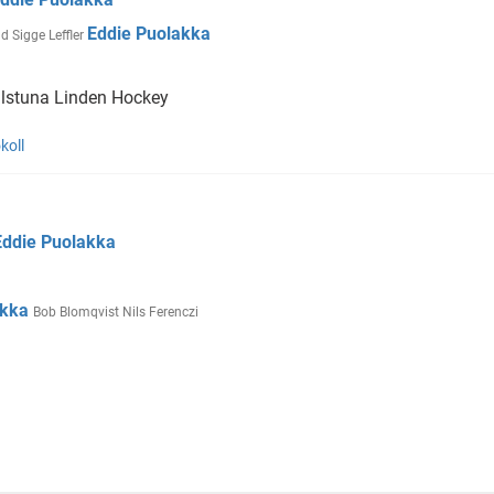
Eddie Puolakka
nd
Sigge Leffler
lstuna Linden Hockey
koll
Eddie Puolakka
akka
Bob Blomqvist
Nils Ferenczi