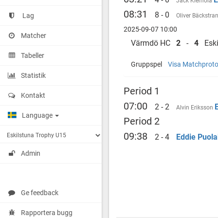
Jack Klemola
08:31
8 - 0
Lag
Oliver Bäckstra
2025-09-07 10:00
Matcher
Värmdö HC
2
-
4
Eski
Tabeller
Gruppspel
Visa Matchproto
Statistik
Period 1
Kontakt
07:00
2 - 2
Alvin Eriksson
Language
Period 2
09:38
2 - 4
Eddie Puol
Admin
Ge feedback
Rapportera bugg