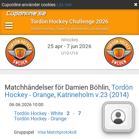
Cuponline använder cookies
Läs mer
Tordön Hockey Challenge 2026
Ishockey
Salem,
Tordön hockey
,
Salem, Katrineholm, Lindesberg
Katrineholm,
Ishockey
Lindesberg
25 apr - 7 jun 2026
U10-U14
Matchhändelser för Damien Böhlin,
Tordön
Hockey - Orange
,
Katrineholm v.23 (2014)
06.06.2026 10:00
Tordön Hockey - White
2
-
7
Tordön Hockey - Orange
Gruppspel
Visa Matchprotokoll