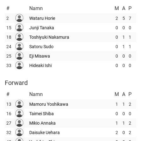
#
Namn
M
A
P
2
Wataru Horie
2
5
7
15
Junji Tanaka
0
0
0
18
Toshiyuki Nakamura
0
1
1
24
Satoru Sudo
0
1
1
25
Eji Misawa
0
0
0
33
Hideaki Ishi
0
0
0
Forward
#
Namn
M
A
P
13
Mamoru Yoshikawa
1
1
2
16
Taimei Shiba
0
0
0
27
Mikio Annaka
1
1
2
32
Daisuke Uehara
2
0
2