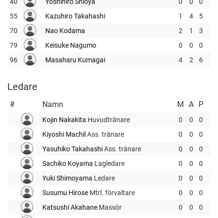
40
Yoshihiro Shioya
0
0
0
55
Kazuhiro Takahashi
1
4
5
70
Nao Kodama
2
1
3
79
Keisuke Nagumo
0
0
0
96
Masaharu Kumagai
4
2
6
Ledare
#
Namn
M
A
P
Kojin Nakakita
Huvudtränare
0
0
0
Kiyoshi Machil
Ass. tränare
0
0
0
Yasuhiko Takahashi
Ass. tränare
0
0
0
Sachiko Koyama
Lagledare
0
0
0
Yuki Shimoyama
Ledare
0
0
0
Susumu Hirose
Mtrl. förvaltare
0
0
0
Katsushi Akahane
Massör
0
0
0