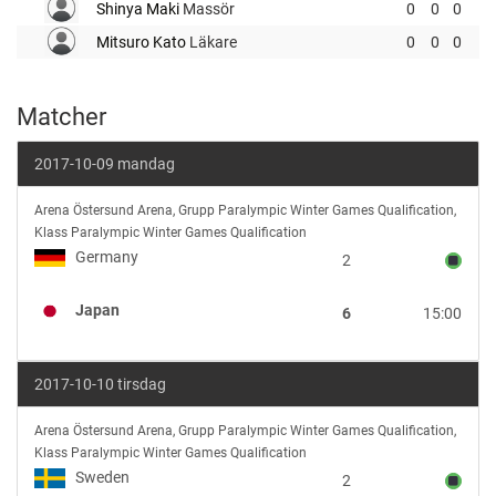
Shinya Maki
Massör
0
0
0
Mitsuro Kato
Läkare
0
0
0
Matcher
2017-10-09 mandag
Germany
Arena Östersund Arena
,
Grupp Paralympic Winter Games Qualification,
vs
Klass Paralympic Winter Games Qualification
Japan
Germany
2
Japan
6
15:00
2017-10-10 tirsdag
Sweden
Arena Östersund Arena
,
Grupp Paralympic Winter Games Qualification,
vs
Klass Paralympic Winter Games Qualification
Japan
Sweden
2