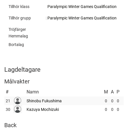
Tillhör klass
Paralympic Winter Games Qualification
Tillhör grupp
|
Paralympic Winter Games Qualification
Tröjfärger
Hemmalag
Bortalag
Lagdeltagare
Målvakter
#
Namn
M
A
P
21
Shinobu Fukushima
0
0
0
30
Kazuya Mochizuki
0
0
0
Back