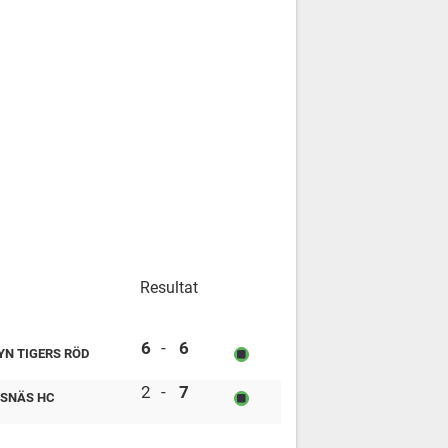
Resultat
Rosvik IK grön vs Brooklyn Tigers röd
6
-
6
YN TIGERS RÖD
Brooklyn Tigers röd vs Clemensnäs HC
2
-
7
SNÄS HC