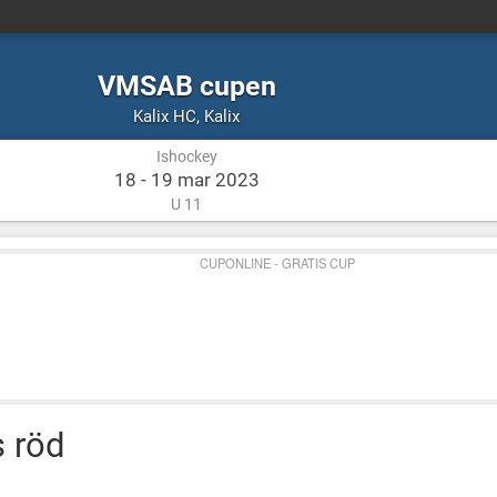
VMSAB cupen
Ishockey
Kalix
Kalix HC
,
Kalix
Ishockey
18 - 19 mar 2023
U 11
CUPONLINE - GRATIS CUP
s röd