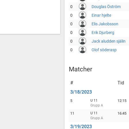
0
Douglas Öström
0
Einar hjelte
0
Elis Jakobsson
0
Erik Djurberg
0
Jack aludden själin
0
Olof söderasp
Matcher
#
Tid
3/18/2023
5
U 11
12:15
Grupp A
11
U 11
16:45
Grupp A
3/19/2023