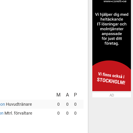
M
A
P
AD
son
Huvudtränare
0
0
0
son
Mtrl. förvaltare
0
0
0