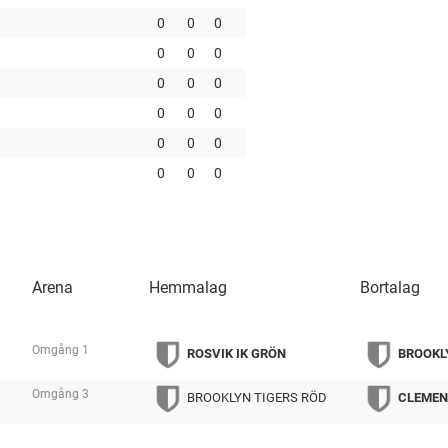
0
0
0
0
0
0
0
0
0
0
0
0
0
0
0
0
0
0
Arena
Hemmalag
Bortalag
Omgång
1
ROSVIK IK GRÖN
BROOKL
tmp
Omgång
3
BROOKLYN TIGERS RÖD
CLEMEN
tmp