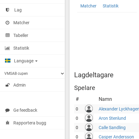
Brooklyn
http://cuponline.se/teamView.as
Matcher
Statistik
Tigers
cupid=36667&id=159133
Lag
röd
Matcher
Tabeller
Statistik
Language
Lagdeltagare
Admin
Spelare
#
Namn
0
Alexander Lyckhage
Ge feedback
0
Aron Stenlund
Rapportera bugg
0
Calle Sandling
0
Casper Andersson