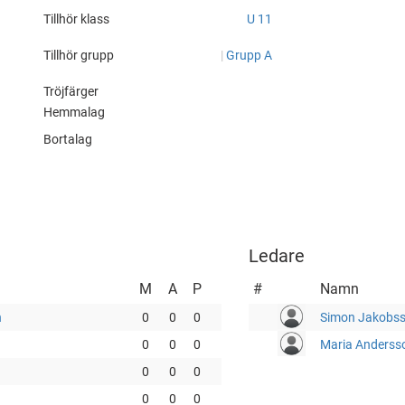
px?
Tillhör klass
U 11
Tillhör grupp
|
Grupp A
Tröjfärger
Hemmalag
Bortalag
Ledare
M
A
P
#
Namn
n
0
0
0
Simon Jakobs
0
0
0
Maria Anders
0
0
0
0
0
0