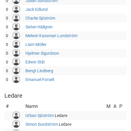
0
Julian Sundström
0
Jack Edlund
0
Charlie Sjöström
0
Sixten Hällgren
0
Melwin Kassman Lundström
0
Liam Möller
0
Hjalmar Sigurdson
0
Edwin Stål
0
Bengt Lindberg
0
Emanuel Forsell
Ledare
#
Namn
M
A
P
Urban Sjöström
Ledare
Simon Sundström
Ledare