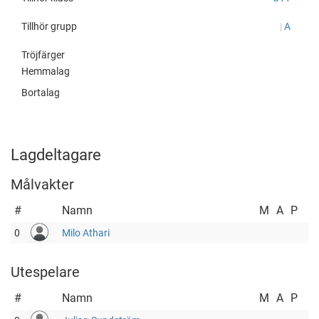
Tillhör grupp
|
A
Tröjfärger
Hemmalag
Bortalag
Lagdeltagare
Målvakter
#
Namn
M
A
P
0
Milo Athari
Utespelare
#
Namn
M
A
P