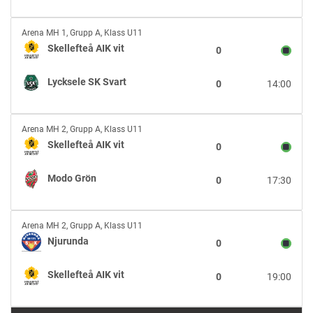
vit
Skellefteå
Arena MH 1
,
Grupp A, Klass U11
AIK
Skellefteå AIK vit
0
vit
vs
Lycksele SK Svart
0
14:00
Lycksele
SK
Svart
Skellefteå
Arena MH 2
,
Grupp A, Klass U11
AIK
Skellefteå AIK vit
0
vit
vs
Modo Grön
0
17:30
Modo
Grön
Njurunda
Arena MH 2
,
Grupp A, Klass U11
vs
Njurunda
0
Skellefteå
AIK
Skellefteå AIK vit
0
19:00
vit