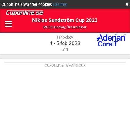
Cuponline använder cookies
Läs mer
Niklas Sundström Cup 2023
Ishockey
Örnsköldsvik
MODO Hockey
,
Örnsköldsvik
Ishockey
4 - 5 feb 2023
u11
CUPONLINE - GRATIS CUP