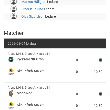
Markus Hällgren
Ledare
Fredrik Edlund
Ledare
Olov Sigurdson
Ledare
Matcher
2023-02-04 lørdag
Lycksele
Arena MH 1
,
Grupp A, Klass U11
SK
Lycksele SK Grön
0
Grön
vs
Skellefteå AIK vit
0
10:30
Skellefteå
AIK
vit
Modo
Arena MH 1
,
Grupp A, Klass U11
Röd
Modo Röd
0
vs
Skellefteå
Skellefteå AIK vit
0
12:30
AIK