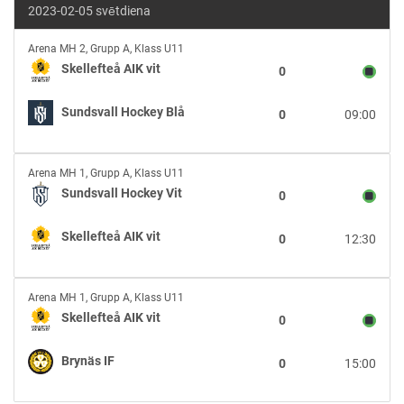
2023-02-05 svētdiena
Skellefteå
Arena MH 2
,
Grupp A, Klass U11
AIK
Skellefteå AIK vit
0
vit
vs
Sundsvall Hockey Blå
0
09:00
Sundsvall
Hockey
Blå
Sundsvall
Arena MH 1
,
Grupp A, Klass U11
Hockey
Sundsvall Hockey Vit
0
Vit
vs
Skellefteå AIK vit
0
12:30
Skellefteå
AIK
vit
Skellefteå
Arena MH 1
,
Grupp A, Klass U11
AIK
Skellefteå AIK vit
0
vit
vs
Brynäs IF
0
15:00
Brynäs
IF