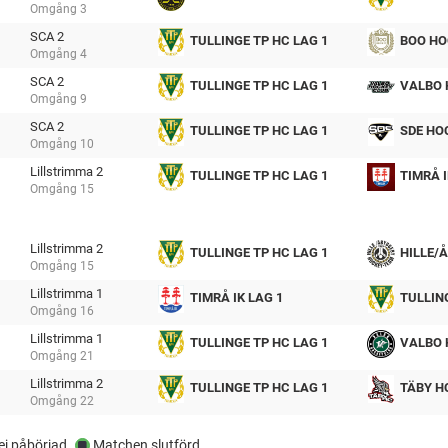
Omgång
3
tmp
SCA 2
TULLINGE TP HC LAG 1
BOO HO
Omgång
4
tmp
SCA 2
TULLINGE TP HC LAG 1
VALBO 
Omgång
9
tmp
SCA 2
TULLINGE TP HC LAG 1
SDE HO
Omgång
10
tmp
Lillstrimma 2
TULLINGE TP HC LAG 1
TIMRÅ I
Omgång
15
tmp
Lillstrimma 2
TULLINGE TP HC LAG 1
HILLE/
Omgång
15
tmp
Lillstrimma 1
TIMRÅ IK LAG 1
TULLIN
Omgång
16
tmp
Lillstrimma 1
TULLINGE TP HC LAG 1
VALBO 
Omgång
21
tmp
Lillstrimma 2
TULLINGE TP HC LAG 1
TÄBY H
Omgång
22
tmp
j påbörjad
Matchen slutförd