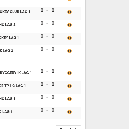
Tullinge TP HC Lag 1 vs Boo Hockey Club L
0
-
0
CKEY CLUB LAG 1
Tullinge TP HC Lag 1 vs Valbo HC lag 4
0
-
0
HC LAG 4
Tullinge TP HC Lag 1 vs SDE Hockey Lag 1
0
-
0
CKEY LAG 1
Tullinge TP HC Lag 1 vs Timrå IK lag 3
0
-
0
K LAG 3
Tullinge TP HC Lag 1 vs Hille/Åbyggeby IK 
0
-
0
ÅBYGGEBY IK LAG 1
Timrå IK Lag 1 vs Tullinge TP HC Lag 1
0
-
0
GE TP HC LAG 1
Tullinge TP HC Lag 1 vs Valbo HC Lag 1
0
-
0
HC LAG 1
Tullinge TP HC Lag 1 vs Täby HC Lag 1
0
-
0
C LAG 1