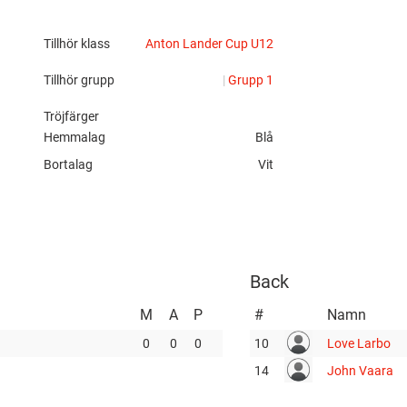
px?
Tillhör klass
Anton Lander Cup U12
Tillhör grupp
|
Grupp 1
Tröjfärger
Hemmalag
Blå
Bortalag
Vit
Back
M
A
P
#
Namn
0
0
0
10
Love Larbo
14
John Vaara