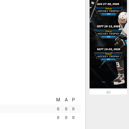
AD
M
A
P
0
0
0
0
0
0