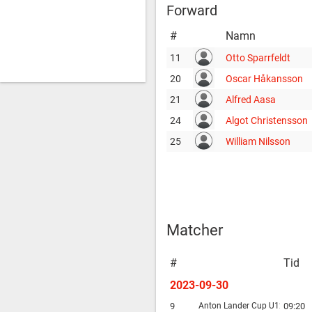
Forward
#
Namn
11
Otto Sparrfeldt
20
Oscar Håkansson
21
Alfred Aasa
24
Algot Christensson
25
William Nilsson
Matcher
#
Tid
2023-09-30
9
Anton Lander Cup U12
09:20