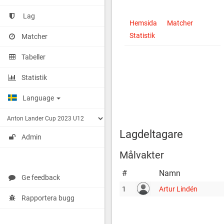
Lag
Tullinge
http://cuponline.se/teamView.as
Hemsida
Matcher
TP
cupid=36706&id=159896
Statistik
Matcher
HC
Lag
Tabeller
1
Statistik
Language
Lagdeltagare
Admin
Målvakter
#
Namn
Ge feedback
1
Artur Lindén
Rapportera bugg