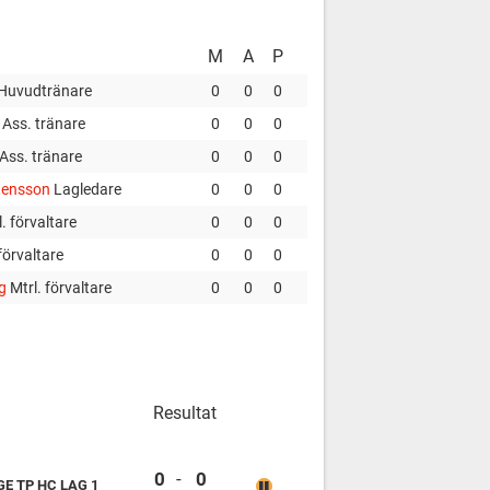
M
A
P
Huvudtränare
0
0
0
s
Ass. tränare
0
0
0
Ass. tränare
0
0
0
tensson
Lagledare
0
0
0
l. förvaltare
0
0
0
förvaltare
0
0
0
rg
Mtrl. förvaltare
0
0
0
Resultat
Bollnäs IS Lag 1 vs Tullinge TP HC Lag 1
0
-
0
GE TP HC LAG 1