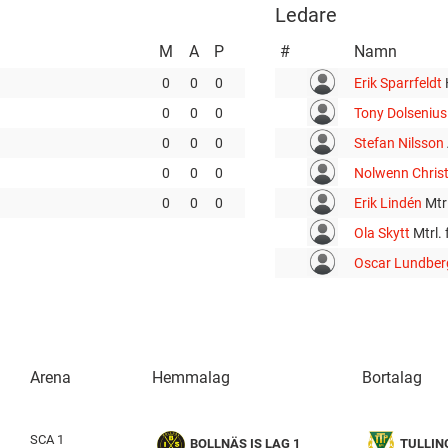
Ledare
M
A
P
#
Namn
0
0
0
Erik Sparrfeldt
0
0
0
Tony Dolseniu
0
0
0
Stefan Nilsson
0
0
0
Nolwenn Chris
0
0
0
Erik Lindén
Mtr
Ola Skytt
Mtrl. 
Oscar Lundbe
Arena
Hemmalag
Bortalag
SCA 1
BOLLNÄS IS LAG 1
TULLIN