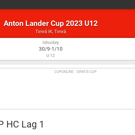
Anton Lander Cup 2023 U12
Ishockey
Timrå
Timrå IK
,
Timrå
Ishockey
30/9-1/10
U 12
CUPONLINE - GRATIS CUP
TP HC Lag 1