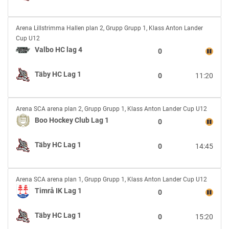
HC
Lag
Valbo
1
Arena Lillstrimma Hallen plan 2
,
Grupp Grupp 1, Klass Anton Lander
HC
Cup U12
lag
Valbo HC lag 4
0
4
vs
Täby HC Lag 1
0
11:20
Täby
HC
Lag
Boo
1
Arena SCA arena plan 2
,
Grupp Grupp 1, Klass Anton Lander Cup U12
Hockey
Boo Hockey Club Lag 1
0
Club
Lag
Täby HC Lag 1
0
14:45
1
vs
Täby
Timrå
HC
Arena SCA arena plan 1
,
Grupp Grupp 1, Klass Anton Lander Cup U12
IK
Lag
Timrå IK Lag 1
0
Lag
1
1
Täby HC Lag 1
0
15:20
vs