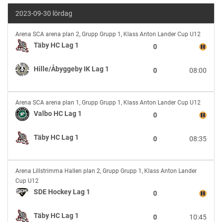
2023-09-30 lördag
Täby
Arena SCA arena plan 2
,
Grupp Grupp 1, Klass Anton Lander Cup U12
HC
Täby HC Lag 1
0
Lag
1
Hille/Åbyggeby IK Lag 1
0
08:00
vs
Hille/
Åbyggeby
Valbo
IK
Arena SCA arena plan 1
,
Grupp Grupp 1, Klass Anton Lander Cup U12
HC
Lag
Valbo HC Lag 1
0
Lag
1
1
Täby HC Lag 1
0
08:35
vs
Täby
HC
SDE
Lag
Arena Lillstrimma Hallen plan 2
,
Grupp Grupp 1, Klass Anton Lander
Hockey
1
Cup U12
Lag
SDE Hockey Lag 1
0
1
vs
Täby HC Lag 1
0
10:45
Täby