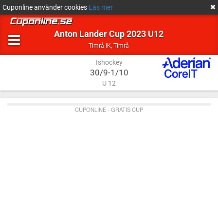
Cuponline använder cookies
Läs mer
Anton Lander Cup 2023 U12
Ishockey
Timrå
Timrå IK
,
Timrå
Ishockey
30/9-1/10
U 12
CUPONLINE - GRATIS CUP