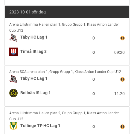
Täby
HC
2023-10-01 söndag
Lag
1
Täby
Arena Lillstrimma Hallen plan 1
,
Grupp Grupp 1, Klass Anton Lander
HC
Cup U12
Lag
Täby HC Lag 1
0
1
vs
Timrå IK lag 3
0
09:20
Timrå
IK
lag
Täby
3
Arena SCA arena plan 1
,
Grupp Grupp 1, Klass Anton Lander Cup U12
HC
Täby HC Lag 1
0
Lag
1
Bollnäs IS Lag 1
0
11:20
vs
Bollnäs
IS
Tullinge
Lag
Arena Lillstrimma Hallen plan 2
,
Grupp Grupp 1, Klass Anton Lander
TP
1
Cup U12
HC
Tullinge TP HC Lag 1
0
Lag