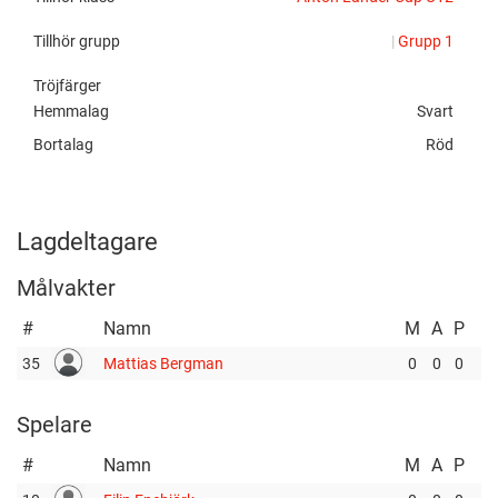
Tillhör grupp
|
Grupp 1
Tröjfärger
Hemmalag
Svart
Bortalag
Röd
Lagdeltagare
Målvakter
#
Namn
M
A
P
35
Mattias Bergman
0
0
0
Spelare
#
Namn
M
A
P