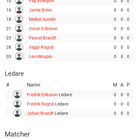
10
Filip Enebjörk
0
0
0
16
Jamie Brine
0
0
0
18
Melker Sundin
0
0
0
21
Oscar Eriksson
0
0
0
23
Pascal Brandt
0
0
0
28
Viggo Ragnå
0
0
0
33
Levi Woupio
0
0
0
Ledare
#
Namn
M
A
P
Fredrik Eriksson
Ledare
0
0
0
Fredrik Ragnå
Ledare
0
0
0
Johan Brandt
Ledare
0
0
0
Matcher