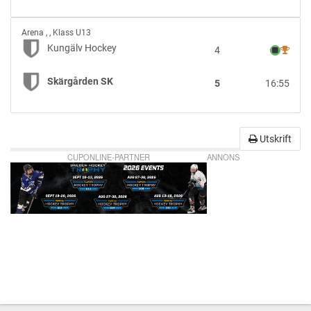
Kungälv
Arena
,
, Klass U13
Hockey
Kungälv Hockey
4
vs
Skärgården
Skärgården SK
5
16:55
SK
Utskrift
CUPONLINE-PARTNER
ANNONS