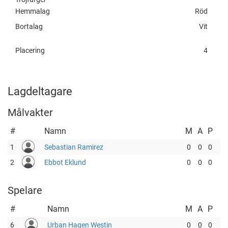
Hemmalag
Röd
Bortalag
Vit
Placering
4
Lagdeltagare
Målvakter
#
Namn
M
A
P
1
Sebastian Ramirez
0
0
0
2
Ebbot Eklund
0
0
0
Spelare
#
Namn
M
A
P
6
Urban Hagen Westin
0
0
0