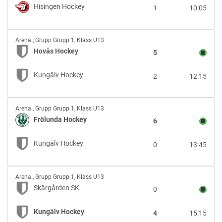
Hisingen
Hisingen Hockey
1
10:05
Hockey
Hovås
Arena
,
Grupp Grupp 1, Klass U13
Hockey
Hovås Hockey
5
vs
Kungälv
Kungälv Hockey
2
12:15
Hockey
Frölunda
Arena
,
Grupp Grupp 1, Klass U13
Hockey
Frölunda Hockey
6
vs
Kungälv
Kungälv Hockey
0
13:45
Hockey
Skärgården
Arena
,
Grupp Grupp 1, Klass U13
SK
Skärgården SK
0
vs
Kungälv
Kungälv Hockey
4
15:15
Hockey