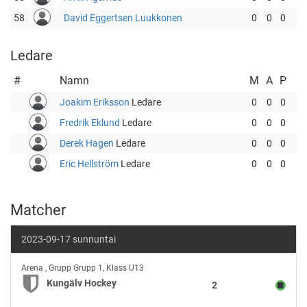
58
David Eggertsen Luukkonen
0
0
0
Ledare
#
Namn
M
A
P
Joakim Eriksson
Ledare
0
0
0
Fredrik Eklund
Ledare
0
0
0
Derek Hagen
Ledare
0
0
0
Eric Hellström
Ledare
0
0
0
Matcher
2023-09-17 sunnuntai
Kungälv
Arena
,
Grupp Grupp 1, Klass U13
Hockey
Kungälv Hockey
2
vs