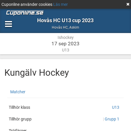
Cuponline använder cookies
Läs mer
Hovås HC U13 cup 2023
Ishockey
Askim
Hovås HC
,
Askim
Ishockey
17 sep 2023
U13
Kungälv Hockey
Kungälv
http://cuponline.se/teamView.aspx?
Matcher
Hockey
cupid=37572&id=162637
Tillhör klass
U13
Tillhör grupp
|
Grupp 1
Tröjfärger