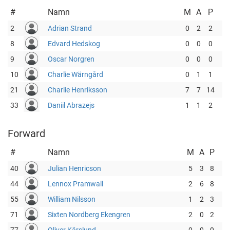
#
Namn
M
A
P
2
Adrian Strand
0
2
2
8
Edvard Hedskog
0
0
0
9
Oscar Norgren
0
0
0
10
Charlie Wärngård
0
1
1
21
Charlie Henriksson
7
7
14
33
Daniil Abrazejs
1
1
2
Forward
#
Namn
M
A
P
40
Julian Henricson
5
3
8
44
Lennox Pramwall
2
6
8
55
William Nilsson
1
2
3
71
Sixten Nordberg Ekengren
2
0
2