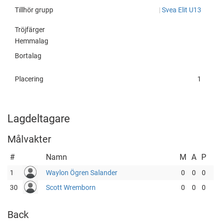
Tillhör grupp
|
Svea Elit U13
Tröjfärger
Hemmalag
Bortalag
Placering
1
Lagdeltagare
Målvakter
#
Namn
M
A
P
1
Waylon Ögren Salander
0
0
0
30
Scott Wremborn
0
0
0
Back