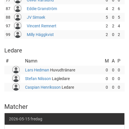
77
Oliver Kärslund
0
0
0
87
Eddie Granström
4
2
6
88
JV Simsek
5
0
5
97
Vincent Remnert
2
2
4
99
Milly Häggkvist
2
0
2
Ledare
#
Namn
M
A
P
Lars Hedman
Huvudtränare
0
0
0
Stefan Nilsson
Lagledare
0
0
0
Caspian Henriksson
Ledare
0
0
0
Matcher
2026-05-15 fredag