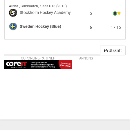
Gul
Stockholm
Arena
,
Guldmatch, Klass U13 (2013)
Hockey
Stockholm Hockey Academy
5
Academy
vs
Sweden Hockey (Blue)
6
17:15
Sweden
Hockey
(Blue)
Utskrift
CUPONLINE-PARTNER
ANNONS