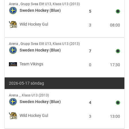
Sweden
Arena
,
Grupp Svea Elit U13, Klass U13 (2013)
Hockey
Sweden Hockey (Blue)
5
(Blue)
vs
Wild Hockey Gul
3
08:00
Wild
Hockey
Gul
Sweden
Arena
,
Grupp Svea Elit U13, Klass U13 (2013)
Hockey
Sweden Hockey (Blue)
7
(Blue)
vs
Team Vikings
0
17:30
Team
Vikings
2026-05-17 söndag
Sweden
Arena
,
, Klass U13 (2013)
Hockey
Sweden Hockey (Blue)
4
(Blue)
vs
Wild Hockey Gul
3
13:00
Wild
Hockey