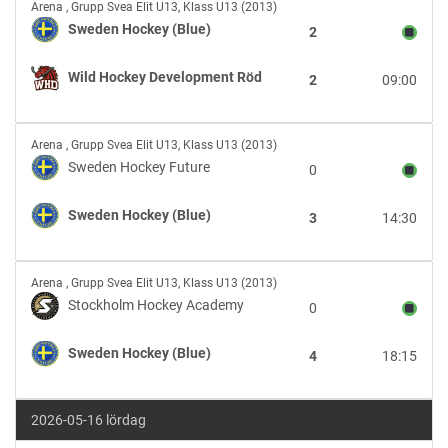
Sweden
Arena
,
Grupp Svea Elit U13, Klass U13 (2013)
Hockey
Sweden Hockey (Blue)
2
(Blue)
vs
Wild Hockey Development Röd
2
09:00
Wild
Hockey
Development
Sweden
Röd
Arena
,
Grupp Svea Elit U13, Klass U13 (2013)
Hockey
Sweden Hockey Future
0
Future
vs
Sweden Hockey (Blue)
3
14:30
Sweden
Hockey
(Blue)
Stockholm
Arena
,
Grupp Svea Elit U13, Klass U13 (2013)
Hockey
Stockholm Hockey Academy
0
Academy
vs
Sweden Hockey (Blue)
4
18:15
Sweden
Hockey
(Blue)
2026-05-16 lördag