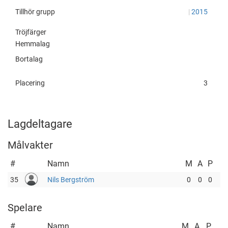
Tillhör grupp
|
2015
Tröjfärger
Hemmalag
Bortalag
Placering
3
Lagdeltagare
Målvakter
#
Namn
M
A
P
35
Nils Bergström
0
0
0
Spelare
#
Namn
M
A
P