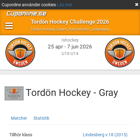
Cuponline använder cookies
Läs mer
Tordön Hockey Challenge 2026
Ishockey
Salem,
Tordön hockey
,
Salem, Katrineholm, Lindesberg
Katrineholm,
Ishockey
Lindesberg
25 apr - 7 jun 2026
U10-U14
Tordön Hockey - Gray
Tordön
http://cuponline.se/teamView.aspx?
Matcher
Statistik
Hockey
cupid=39586&id=184850
-
Gray
Tillhör klass
Lindesberg v.18 (2015)