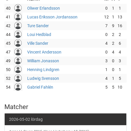
40
Oliwer Erlandsson
0
1
1
41
Lucas Eriksson Jordansson
12
1
13
42
Ture Sander
7
9
16
44
Loui Hedblad
0
2
2
45
Ville Sander
4
2
6
47
Vincent Andersson
0
4
4
49
William Jonasson
3
0
3
50
Henning Lindgren
1
0
1
52
Ludwig Svensson
4
1
5
54
Gabriel Fahlén
5
5
10
Matcher
2026-05-02 lördag