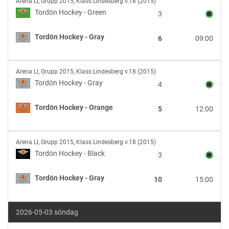
Tordön
Arena LI
,
Grupp 2015, Klass Lindesberg v.18 (2015)
Hockey
Tordön Hockey - Green
3
-
Green
Tordön Hockey - Gray
6
09:00
vs
Tordön
Hockey
Tordön
-
Arena LI
,
Grupp 2015, Klass Lindesberg v.18 (2015)
Hockey
Gray
Tordön Hockey - Gray
4
-
Gray
Tordön Hockey - Orange
5
12:00
vs
Tordön
Hockey
Tordön
-
Arena LI
,
Grupp 2015, Klass Lindesberg v.18 (2015)
Hockey
Orange
Tordön Hockey - Black
3
-
Black
Tordön Hockey - Gray
10
15:00
vs
Tordön
Hockey
2026-05-03 söndag
-
Gray