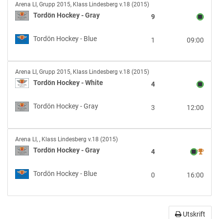
Tordön
Arena LI
,
Grupp 2015, Klass Lindesberg v.18 (2015)
Hockey
Tordön Hockey - Gray
9
-
Gray
Tordön Hockey - Blue
1
09:00
vs
Tordön
Hockey
Tordön
-
Arena LI
,
Grupp 2015, Klass Lindesberg v.18 (2015)
Hockey
Blue
Tordön Hockey - White
4
-
White
Tordön Hockey - Gray
3
12:00
vs
Tordön
Hockey
Tordön
-
Arena LI
,
, Klass Lindesberg v.18 (2015)
Hockey
Gray
Tordön Hockey - Gray
4
-
Gray
Tordön Hockey - Blue
0
16:00
vs
Tordön
Hockey
-
Utskrift
Blue