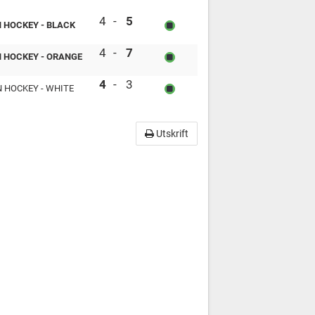
Tordön Hockey - White vs Tordön Hockey - 
4
-
5
 HOCKEY - BLACK
Tordön Hockey - Black vs Tordön Hockey - 
4
-
7
 HOCKEY - ORANGE
Tordön Hockey - Black vs Tordön Hockey - 
4
-
3
 HOCKEY - WHITE
Utskrift