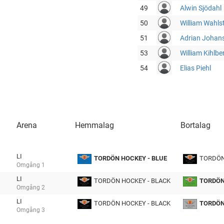
49
Alwin Sjödahl
50
William Wahls
51
Adrian Johan
53
William Kihlbe
54
Elias Piehl
Arena
Hemmalag
Bortalag
LI
TORDÖN HOCKEY - BLUE
TORDÖN
Omgång
1
tmp
LI
TORDÖN HOCKEY - BLACK
TORDÖN
Omgång
2
tmp
LI
TORDÖN HOCKEY - BLACK
TORDÖN
Omgång
3
tmp