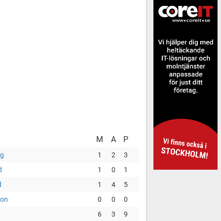
M
A
P
ng
1
2
3
d
1
0
1
d
1
4
5
son
0
0
0
6
3
9