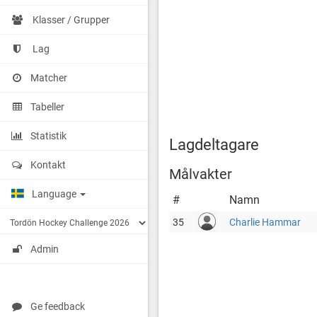
Klasser / Grupper
Lag
Matcher
Tabeller
Statistik
Lagdeltagare
Kontakt
Målvakter
Language
#
Namn
35
Charlie Hammar
Admin
Ge feedback