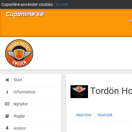
Cuponline använder cookies
Läs mer
Start
Tordön Ho
Information
Nyheter
Tordön
http://cuponline.se/teamView.as
Matcher
Statistik
Regler
Hockey
cupid=39586&id=184851
-
Arenor
Black