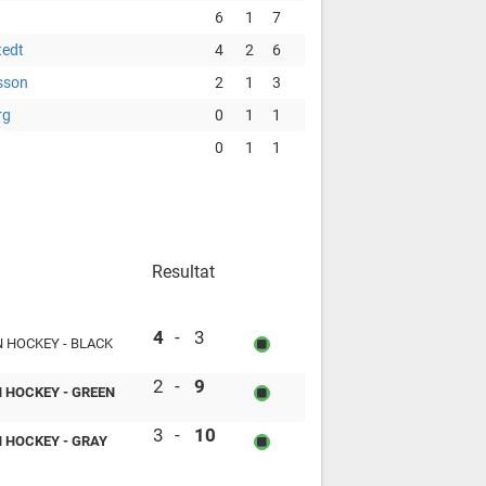
6
1
7
tedt
4
2
6
sson
2
1
3
rg
0
1
1
0
1
1
Resultat
Tordön Hockey - Blue vs Tordön Hockey - B
4
-
3
 HOCKEY - BLACK
Tordön Hockey - Black vs Tordön Hockey - 
2
-
9
 HOCKEY - GREEN
Tordön Hockey - Black vs Tordön Hockey - 
3
-
10
 HOCKEY - GRAY