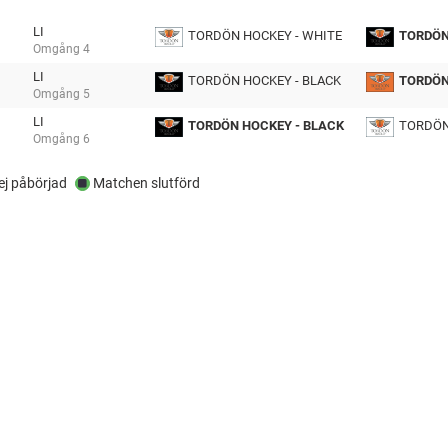
LI
TORDÖN HOCKEY - WHITE
TORDÖN
Omgång
4
tmp
LI
TORDÖN HOCKEY - BLACK
TORDÖN
Omgång
5
tmp
LI
TORDÖN HOCKEY - BLACK
TORDÖN
Omgång
6
tmp
j påbörjad
Matchen slutförd