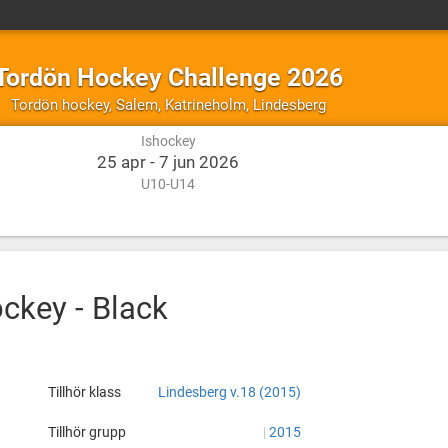
Tordön Hockey Challenge 2026
Ishockey
Salem,
Tordön hockey
,
Salem, Katrineholm, Lindesberg
Katrineholm,
Ishockey
Lindesberg
25 apr - 7 jun 2026
U10-U14
ckey - Black
px?
Tillhör klass
Lindesberg v.18 (2015)
Tillhör grupp
|
2015