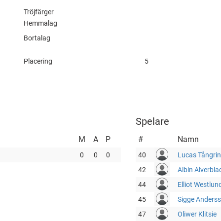
Tröjfärger
Hemmalag
Bortalag
Placering
5
Spelare
M
A
P
#
Namn
0
0
0
40
Lucas Tångri
42
Albin Alverbla
44
Elliot Westlun
45
Sigge Anders
47
Oliwer Klitsie