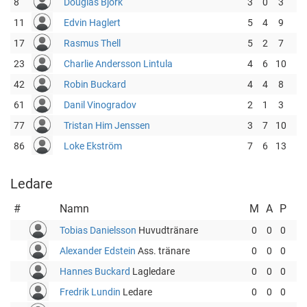
8
Douglas Björk
3
0
3
11
Edvin Haglert
5
4
9
17
Rasmus Thell
5
2
7
23
Charlie Andersson Lintula
4
6
10
42
Robin Buckard
4
4
8
61
Danil Vinogradov
2
1
3
77
Tristan Him Jenssen
3
7
10
86
Loke Ekström
7
6
13
Ledare
#
Namn
M
A
P
Tobias Danielsson
Huvudtränare
0
0
0
Alexander Edstein
Ass. tränare
0
0
0
Hannes Buckard
Lagledare
0
0
0
Fredrik Lundin
Ledare
0
0
0