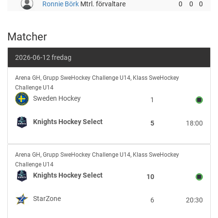
Ronnie Börk
Mtrl. förvaltare
0
0
0
Matcher
2026-06-12 fredag
Sweden
Arena GH
,
Grupp SweHockey Challenge U14, Klass SweHockey
Hockey
Challenge U14
vs
Sweden Hockey
1
Knights
Hockey
Knights Hockey Select
5
18:00
Select
Knights
Arena GH
,
Grupp SweHockey Challenge U14, Klass SweHockey
Hockey
Challenge U14
Select
Knights Hockey Select
10
vs
StarZone
StarZone
6
20:30