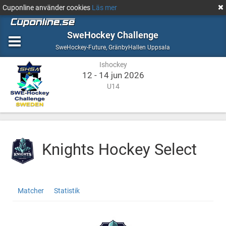
Cuponline använder cookies
Läs mer
SweHockey Challenge
Ishockey
GränbyHallen
SweHockey-Future
,
GränbyHallen Uppsala
Uppsala
Ishockey
12 - 14 jun 2026
U14
Knights Hockey Select
Knights
http://cuponline.se/teamView.aspx?
Matcher
Statistik
Hockey
cupid=39711&id=186096
Select