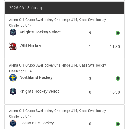
2026-06-13 lördag
Knights
Arena GH
,
Grupp SweHockey Challenge U14, Klass SweHockey
Hockey
Challenge U14
Select
Knights Hockey Select
9
vs
Wild
Wild Hockey
1
11:30
Hockey
Northland
Arena GH
,
Grupp SweHockey Challenge U14, Klass SweHockey
Hockey
Challenge U14
vs
Northland Hockey
3
Knights
Hockey
Knights Hockey Select
0
16:30
Select
Ocean
Arena GH
,
Grupp SweHockey Challenge U14, Klass SweHockey
Blue
Challenge U14
Hockey
Ocean Blue Hockey
0
vs