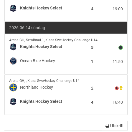
Knights
Knights Hockey Select
4
19:00
Hockey
Select
2026-06-14 söndag
Knights
Arena GH
,
Semifinal 1, Klass SweHockey Challenge U14
Hockey
Knights Hockey Select
5
Select
vs
Ocean Blue Hockey
1
11:50
Ocean
Blue
Hockey
Northland
Arena GH
,
, Klass SweHockey Challenge U14
Hockey
Northland Hockey
2
vs
Knights
Knights Hockey Select
4
16:40
Hockey
Select
Utskrift