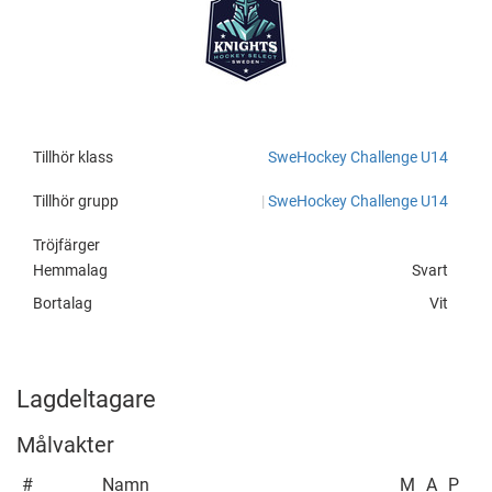
Tillhör klass
SweHockey Challenge U14
Tillhör grupp
|
SweHockey Challenge U14
Tröjfärger
Hemmalag
Svart
Bortalag
Vit
Lagdeltagare
Målvakter
#
Namn
M
A
P