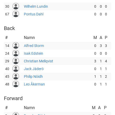
30
Wilhelm Lundin
0
0
0
67
Pontus Dahl
0
0
0
Back
#
Namn
M
A
P
14
Alfred Storm
0
3
3
24
Isak Edstein
0
0
0
29
Christian Mellqvist
3
1
4
40
Jack Jäderö
0
1
1
45
Philip Nöidh
1
1
2
48
Leo Åkerman
0
1
1
Forward
#
Namn
M
A
P