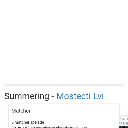
Summering -
Mostecti Lvi
Matcher
CUPONLI
6 matcher spelade
PARTN