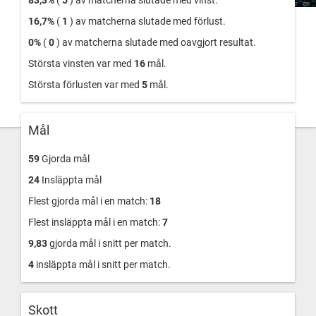
83,3%
(
5
) av matcherna slutade med vinst.
16,7%
(
1
) av matcherna slutade med förlust.
0%
(
0
) av matcherna slutade med oavgjort resultat.
Största vinsten var med
16
mål.
Största förlusten var med
5
mål.
Mål
59
Gjorda mål
24
Insläppta mål
Flest gjorda mål i en match:
18
Flest insläppta mål i en match:
7
9,83
gjorda mål i snitt per match.
4
insläppta mål i snitt per match.
Skott