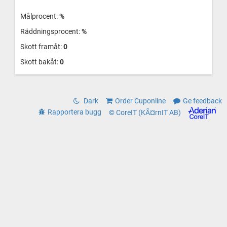
Målprocent:
%
Räddningsprocent:
%
Skott framåt:
0
Skott bakåt:
0
Dark
Order Cuponline
Ge feedback
Rapportera bugg
© CoreIT (KÃ¤rnIT AB)