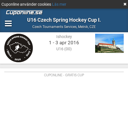
Cuponline använder cookies
Läs mer
U16 Czech Spring Hockey Cup I.
Ishockey
Melnik,
Czech Tournaments Services
,
Melnik, CZE
CZE
Ishockey
1 - 3 apr 2016
U16 (00)
CUPONLINE - GRATIS CUP