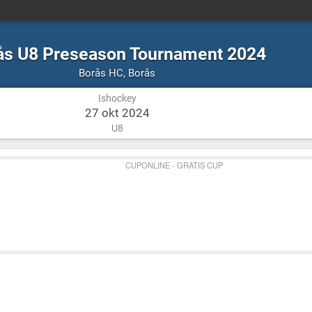
ås U8 Preseason Tournament 2024
Ishockey
Borås
Borås HC
,
Borås
Ishockey
27 okt 2024
U8
CUPONLINE - GRATIS CUP