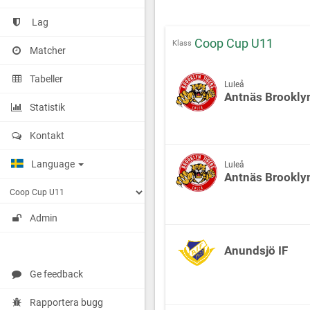
Lag
Coop Cup U11
Klass
Matcher
Tabeller
Luleå
Antnäs Brooklyn
Statistik
Kontakt
Language
Luleå
Antnäs Brooklyn
Admin
Anundsjö IF
Ge feedback
Rapportera bugg