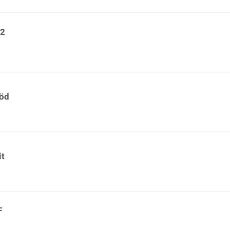
 2
öd
it
F