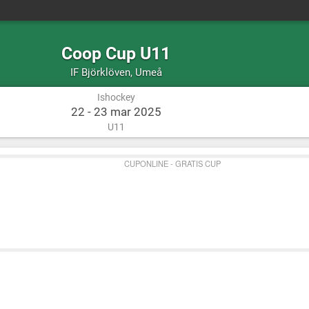
Coop Cup U11
Ishockey
Umeå
IF Björklöven
,
Umeå
Ishockey
22 - 23 mar 2025
U11
CUPONLINE - GRATIS CUP