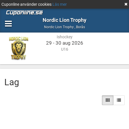
Cuponline använder cookies
Läs mer
Nordic Lion Trophy
Ishockey
Borås
Nordic Lion Trophy
,
Borås
Ishockey
29 - 30 aug 2026
U16
Lag