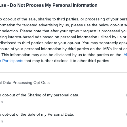
Cuponline
samarbetar
.se -
Do Not Process My Personal Information
Cuponline
AB samarbe
to opt-out of the sale, sharing to third parties, or processing of your per
2024-04-08
Låt era c
formation for targeted advertising by us, please use the below opt-out s
reklamen!
r selection. Please note that after your opt-out request is processed y
Den iblan
reklamen 
eing interest-based ads based on personal information utilized by us or
disclosed to third parties prior to your opt-out. You may separately opt-
Nyhetsark
losure of your personal information by third parties on the IAB’s list of
. This information may also be disclosed by us to third parties on the
IA
Participants
that may further disclose it to other third parties.
l Data Processing Opt Outs
o opt-out of the Sharing of my personal data.
In
o opt-out of the Sale of my Personal Data.
In