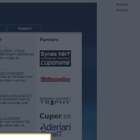
Annons
Annons
Support
r
Partners
 10:00
a tillägg - Fokus
allösningen uppdaterad,
det möjligt att...
13:11
 personuppgifter
ning av intrånget som
te tiden i ett kän...
 09:36
e bättre som arrangör?
-funktionen kan du
itt event lite tydli...
 14:32
on i CupOnline
kt som funktion! Nu
a vilken eller vil...
 15:27