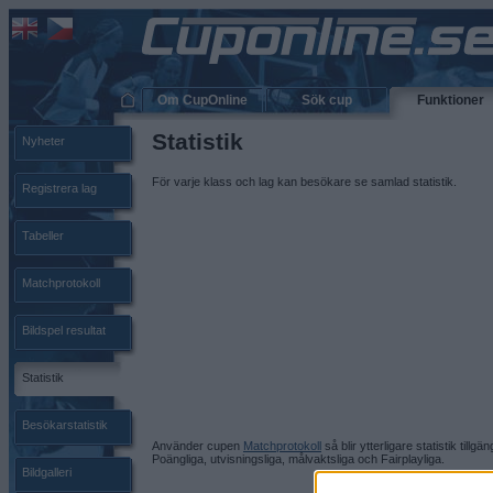
Om CupOnline
Sök cup
Funktioner
Statistik
Nyheter
För varje klass och lag kan besökare se samlad statistik.
Registrera lag
Tabeller
Matchprotokoll
Bildspel resultat
Statistik
Besökarstatistik
Använder cupen
Matchprotokoll
så blir ytterligare statistik tillgäng
Poängliga, utvisningsliga, målvaktsliga och Fairplayliga.
Bildgalleri