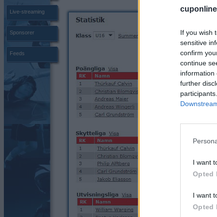
cuponline
Live-streaming
If you wish 
Sponsorer
sensitive in
confirm you
Feeds
continue se
information 
further disc
participants
Downstream 
Persona
I want t
Opted 
I want t
Opted 