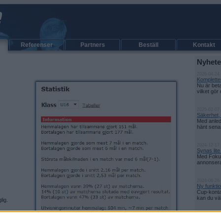
Referenser
Partners
Beställ
Kontakt
Nyhete
2026-04-24
Kompletter
Nu är bet
vilket gör 
2025-02-07 
Säkerhet,
Med anled
hänt senas
2024-12-17
Synas lit
Med Fokus
annonsera d
2024-06-26
Ny funkti
Cup-konta
kan du välj
lig.
2024-06-24