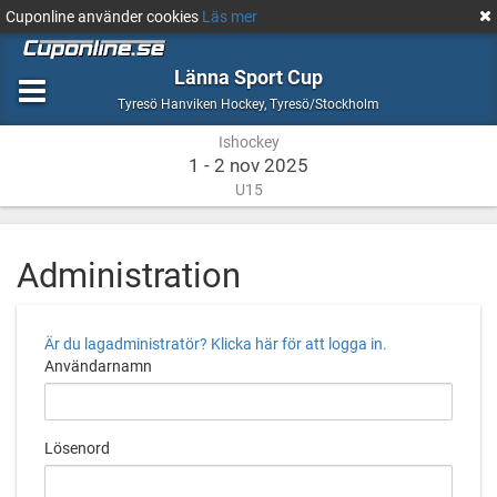
Cuponline använder cookies
Läs mer
Länna Sport Cup
Ishockey
Tyresö/Stockholm
Tyresö Hanviken Hockey
,
Tyresö/Stockholm
Ishockey
1 - 2 nov 2025
U15
Administration
Är du lagadministratör? Klicka här för att logga in.
Användarnamn
Lösenord