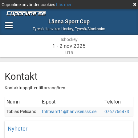
Cuponline använder cookies
Läs mer
Länna Sport Cup
Ishockey
Tyresö/Stockholm
Tyresö Hanviken Hockey
,
Tyresö/Stockholm
Ishockey
1 - 2 nov 2025
U15
Kontakt
Kontaktuppgifter till arrangören
Namn
E-post
Telefon
Tobias Pelicano
thhteam11@hanvikenssk.se
0767766473
Nyheter