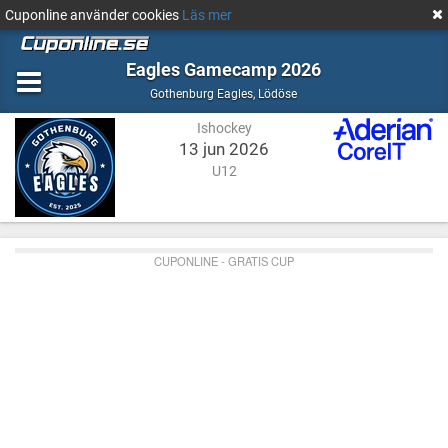
Cuponline använder cookies
Läs mer
Eagles Gamecamp 2026
Ishockey
Lödöse
Gothenburg Eagles
,
Lödöse
Ishockey
13 jun 2026
U12
CUPONLINE - GRATIS CUP