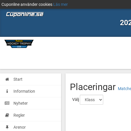
Cuponline använder cookies
Läs mer
202
Start
Placeringar
Matche
Information
Välj
Nyheter
Regler
Arenor