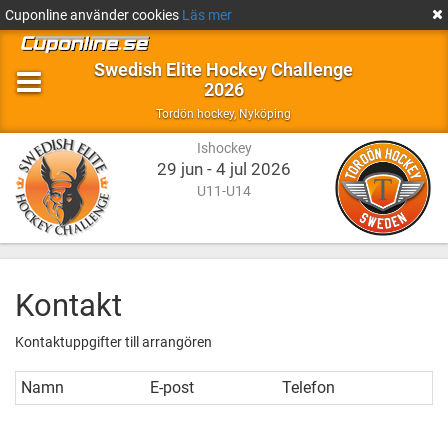
Cuponline använder cookies
Läs mer
Swedish Elite Hockey Challenge
2026
Ishockey
Nyköping
Tordön hockey
,
Nyköping
Ishockey
29 jun - 4 jul 2026
U11-U14
Kontakt
Kontaktuppgifter till arrangören
Namn
E-post
Telefon