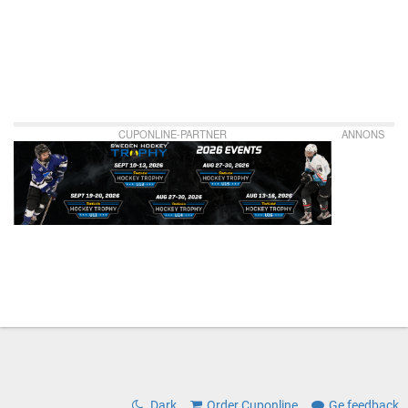
CUPONLINE-PARTNER
ANNONS
Dark
Order Cuponline
Ge feedback