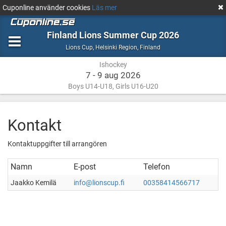
Cuponline använder cookies
Läs mer
Finland Lions Summer Cup 2026
Ishockey
Helsinki
Lions Cup
,
Helsinki Region, Finland
Region,
Ishockey
Finland
7 - 9 aug 2026
Boys U14-U18, Girls U16-U20
Kontakt
Kontaktuppgifter till arrangören
Namn
E-post
Telefon
Jaakko Kemilä
info@lionscup.fi
00358414566717