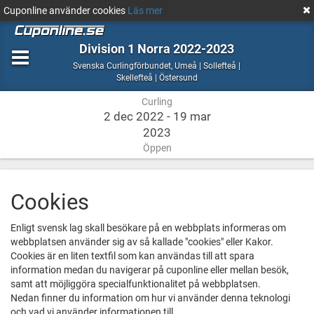
Cuponline använder cookies
Läs mer
Division 1 Norra 2022-2023
Curling
Svenska Curlingförbundet
,
Umeå | Sollefteå |
Umeå
Skellefteå | Östersund
|
Curling
Sollefteå
|
2 dec 2022 - 19 mar
Skellefteå
2023
|
Öppen
Östersund
Cookies
Enligt svensk lag skall besökare på en webbplats informeras om
webbplatsen använder sig av så kallade "cookies" eller Kakor.
Cookies är en liten textfil som kan användas till att spara
information medan du navigerar på cuponline eller mellan besök,
samt att möjliggöra specialfunktionalitet på webbplatsen.
Nedan finner du information om hur vi använder denna teknologi
och vad vi använder informationen till.