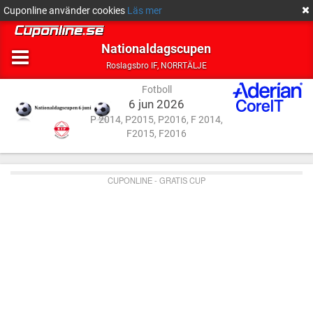
Cuponline använder cookies
Läs mer
Nationaldagscupen
Fotboll
NORRTÄLJE
Roslagsbro IF
,
NORRTÄLJE
Fotboll
6 jun 2026
P 2014, P2015, P2016, F 2014,
F2015, F2016
CUPONLINE - GRATIS CUP