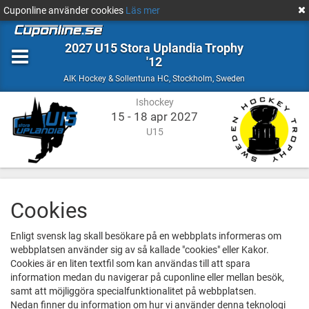
Cuponline använder cookies
Läs mer
2027 U15 Stora Uplandia Trophy
'12
Ishockey
Stockholm,
AIK Hockey & Sollentuna HC
,
Stockholm, Sweden
Sweden
Ishockey
15 - 18 apr 2027
U15
Cookies
Enligt svensk lag skall besökare på en webbplats informeras om
webbplatsen använder sig av så kallade "cookies" eller Kakor.
Cookies är en liten textfil som kan användas till att spara
information medan du navigerar på cuponline eller mellan besök,
samt att möjliggöra specialfunktionalitet på webbplatsen.
Nedan finner du information om hur vi använder denna teknologi