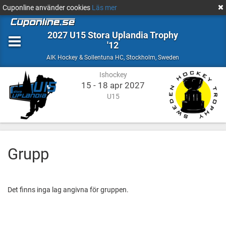
Cuponline använder cookies
Läs mer
2027 U15 Stora Uplandia Trophy
'12
Ishockey
Stockholm,
AIK Hockey & Sollentuna HC
,
Stockholm, Sweden
Sweden
Ishockey
15 - 18 apr 2027
U15
Grupp
Det finns inga lag angivna för gruppen.